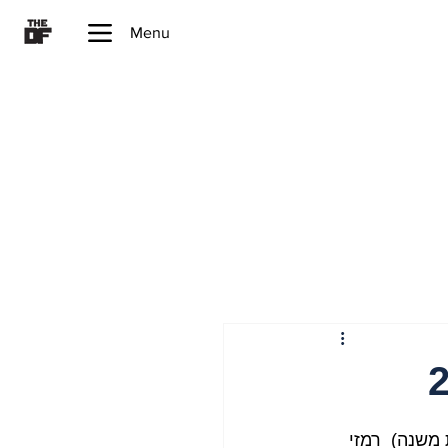
Menu
אסק (2) ומוסטפא (בן פחות משנה)  רמזי 