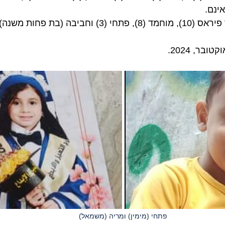
ינם. 
נהרגו יחד עם בני הדוד פיראס (10), מוחמד (8), פתחי (3) וחב
פתחי (מימין) ומריה (משמאל)