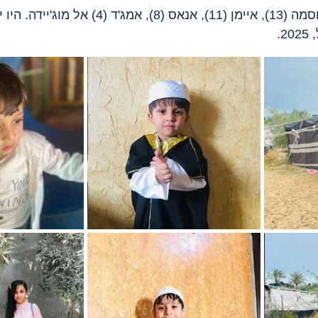
חמדאן ותמאם (16), אוסמה (13), איימן (11), אנאס (8), א