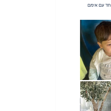
מג'ד (4) אל מוג'יידה. היו יחד עם אימם 