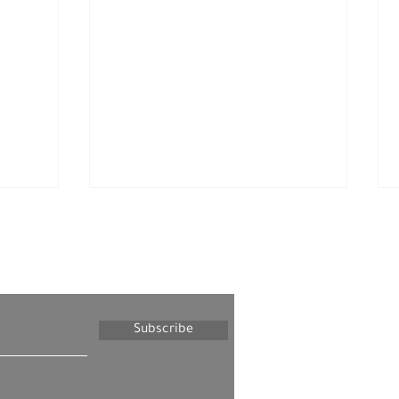
letter
Subscribe
פאדי חמדאללה אל-נעסאן
ארווה
נאסמ