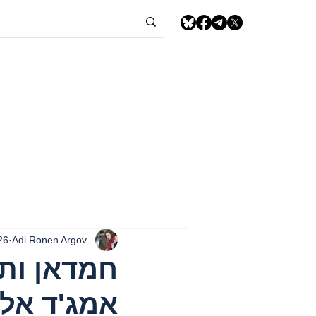
Adi Ronen Argov
26 באפר׳ 5
חמדאן ותמ
אמג'ד אל 