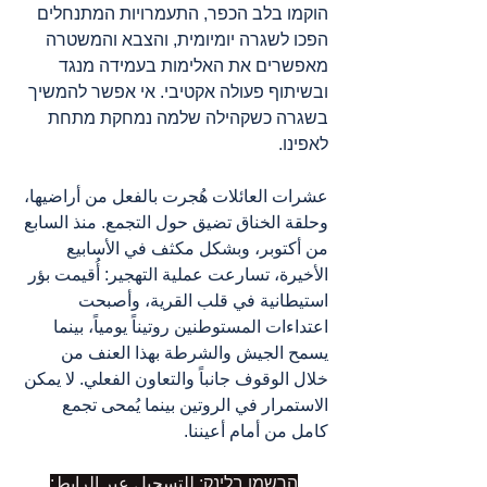
הוקמו בלב הכפר, התעמרויות המתנחלים 
הפכו לשגרה יומיומית, והצבא והמשטרה 
מאפשרים את האלימות בעמידה מנגד 
ובשיתוף פעולה אקטיבי. אי אפשר להמשיך 
בשגרה כשקהילה שלמה נמחקת מתחת 
לאפינו.
عشرات العائلات هُجرت بالفعل من أراضيها، 
وحلقة الخناق تضيق حول التجمع. منذ السابع 
من أكتوبر، وبشكل مكثف في الأسابيع 
الأخيرة، تسارعت عملية التهجير: أُقيمت بؤر 
استيطانية في قلب القرية، وأصبحت 
اعتداءات المستوطنين روتيناً يومياً، بينما 
يسمح الجيش والشرطة بهذا العنف من 
خلال الوقوف جانباً والتعاون الفعلي. لا يمكن 
الاستمرار في الروتين بينما يُمحى تجمع 
كامل من أمام أعيننا.
הרשמו בלינק: للتسجيل عبر الرابط: