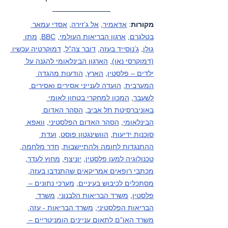
מקורות
: 
אדאמיר
, 
אל ג’זירה
, 
אסדי עמאר 
בטלגרם
, 
ארגון הבריאות העולמי
, 
BBC
, 
מתן 
גולן
, 
ג’נוסייד בעזה
, 
דובר צה"ל
, 
דמוקרטיה עכשיו 
(דמוקרסי נאו)
, 
הארגון הבינלאומי להגנה על 
ילדים – פלסטין
, 
הארץ
, 
הודעות מהגדה 
המערבית
, 
הועדה לענייני אסירים ואסירים 
לשעבר
, 
המכון למחקרי בטחון לאומי 
באוניברסיטת תל אביב
, 
הסהר האדום 
הבינלאומי
, 
הסהר האדום הפלסטיני
, 
וואפא 
סוכנות ידיעות
, 
הוושינגטון פוסט
, 
ועדת 
ההתנגדות לחומה ולהתיישבות
, 
חדר מלחמה
, 
טכנולוגיה למען פלסטין
, 
יוניצף
, 
מחוץ לעדר
, 
מכתבי רופאים אמריקאים שהתנדבו בעזה
, 
מסתכלים לכיבוש בעיניים
, 
מערכי נתונים – 
פלסטין
, 
משרד הבריאות הלבנוני
, 
משרד 
הבריאות הפלסטיני
, 
משרד הבריאות - עזה
, 
משרד האו"ם לתאום עניינים הומניטריים – 