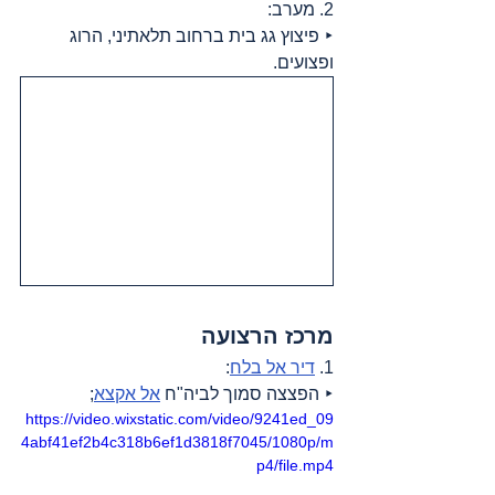
2. מערב:
‣ פיצוץ גג בית ברחוב תלאתיני, הרוג 
ופצועים.
מרכז הרצועה
1. 
דיר אל בלח
:
‣ הפצצה סמוך לביה"ח 
אל אקצא
;
https://video.wixstatic.com/video/9241ed_09
4abf41ef2b4c318b6ef1d3818f7045/1080p/m
p4/file.mp4