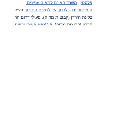
פלסטין
, 
משרד האו"ם לתאום עניינים 
הומניטריים – לבנון
, 
עין למזרח התיכון
, פעילי 
בקעת הירדן (קבוצות מדיה), פעילי דרום הר 
חברון (קבוצות מדיה), 
HRANA-פעילי זכויות 
אדם סוכנות ידיעות
, 
קודס סוכנות ידיעות
, 
רוזה 
ניוז
, 
רויטרס
, 
שיחה מקומית
, 
תסנים סוכנות 
ידיעות
, 
תעאיוש
, 
yNet
.
רצועת עזה