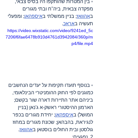
◦ בין המטרות שהותקפו היו בסיס צבאי, 
מפקדה צבאית, ביה"ח ובתי מגורים 
ב
אהוואז
; בניין ממשלתי ב
איספהאן
; ומפעלי 
תעשיה ב
אראכ
.
https://video.wixstatic.com/video/9241ed_5c
7206f6fae6478b910d4761d3942084/360p/m
p4/file.mp4
◦ בנוסף תועדו תקיפות על יעדים הנחשבים 
כמוגנים לפי החוק ההומניטרי הבינלאומי, 
ביניהם אתר התיירות דארה שור בקשם; 
הארמון ההיסטורי ראשק-א ג'נאן (בניין 
המושל) ב
איספהאן
; יחידת מגורים בכפר 
לנגיראת, בהבהאן; שכונת מגורים במחוז 
גולסטן ובית החולים בוסטאן ב
אהוואז
.
2. נפגעים: