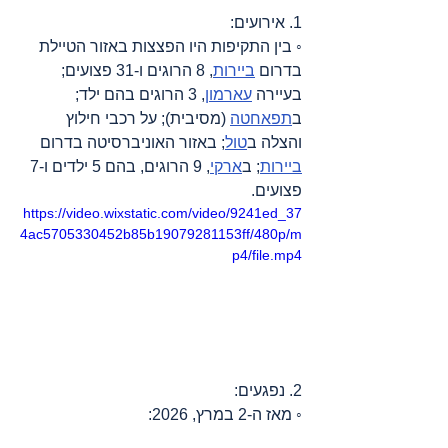
1. אירועים:
◦ בין התקיפות היו הפצצות באזור הטיילת 
בדרום 
ביירות
, 8 הרוגים ו-31 פצועים; 
בעיירה 
עארמון
, 3 הרוגים בהם ילד; 
ב
תפאחטה
 (מסיבית); על רכבי חילוץ 
והצלה ב
טול
; באזור האוניברסיטה בדרום 
ביירות
; ב
ארקי
, 9 הרוגים, בהם 5 ילדים ו-7 
פצועים.
https://video.wixstatic.com/video/9241ed_37
4ac5705330452b85b19079281153ff/480p/m
p4/file.mp4
2. נפגעים:
◦ מאז ה-2 במרץ, 2026:
- 687 הרוגים, בהם 98 ילדים ו-52 נשים;