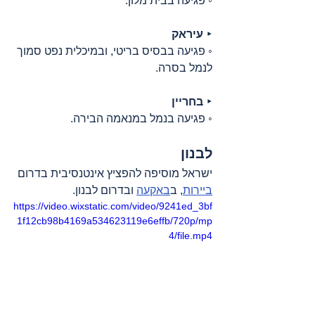
◦ פגיעה בבית מלון.
‣ 
עיראק
◦ פגיעה בבסיס בריטי, ובמיכלית נפט סמוך 
לנמל בסרה.
‣ 
בחריין
◦ פגיעה בנמל במנאמה הבירה.
לבנון
ישראל מוסיפה להפציץ אינטנסיבית בדרום 
ביירות
, ב
באקעה
 ובדרום לבנון.  
https://video.wixstatic.com/video/9241ed_3bf
1f12cb98b4169a534623119e6effb/720p/mp
4/file.mp4