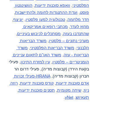
הפלסטיני
, 
וואפא סוכנות ידיעות
, 
הוושינגטון 
פוסט
, 
ועדת ההתנגדות לחומה ולהתיישבות
, 
חדר מלחמה
, 
טכנולוגיה למען פלסטין
, 
יוניצף
, 
מחוץ לעדר
, 
מכתבי רופאים אמריקאים 
שהתנדבו בעזה
, 
מסתכלים לכיבוש בעיניים
, 
מערכי נתונים – פלסטין
, 
משרד הבריאות 
הלבנוני
, 
משרד הבריאות הפלסטיני
, 
משרד 
הבריאות - עזה
, 
משרד האו"ם לתאום עניינים 
הומניטריים – פלסטין
, 
עין למזרח התיכון
, פעילי 
בקעת הירדן (קבוצות מדיה), פעילי דרום הר 
חברון (קבוצות מדיה), 
HRANA-פעילי זכויות 
אדם סוכנות ידיעות
, 
קודס סוכנות ידיעות
, 
רוזה 
ניוז
, 
שיחה מקומית
, 
תסנים סוכנות ידיעות
, 
תעאיוש
, 
yNet
.
רצועת עזה