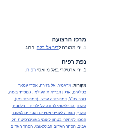
מרכז הרצועה
1. ירי ממזרח ל
דיר אל בלח
, הרוג.
נפת רפיח
1. ירי ארטילרי באל מוואסי 
רפיח
.
מקורות
: 
אדאמיר
, 
אל ג’זירה
, 
אסדי עמאר 
בטלגרם
, 
ארגון הבריאות העולמי
, 
ג’נוסייד בעזה
, 
דובר צה"ל
, 
דמוקרטיה עכשיו (דמוקרסי נאו)
, 
הארגון הבינלאומי להגנה על ילדים – פלסטין
, 
הארץ
, 
הועדה לענייני אסירים ואסירים לשעבר
, 
המכון למחקרי בטחון לאומי באוניברסיטת תל 
אביב
, 
הסהר האדום הבינלאומי
, 
הסהר האדום 