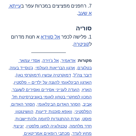
7. רחפנים מפציצים במכרות עפר ב
עייתא 
א שעב
.
סוריה
1. פלישה לכפר 
אל סווידא
 א חנות מדרום 
ל
קוניטרה
.
מקורות
: 
אדאמיר
, 
אל ג’זירה
, 
אסדי עמאר 
בטלגרם
, 
ארגון הבריאות העולמי
, 
ג’נוסייד בעזה
, 
דובר צה"ל
, 
דמוקרטיה עכשיו (דמוקרסי נאו)
, 
הארגון הבינלאומי להגנה על ילדים – פלסטין
, 
הארץ
, 
הועדה לענייני אסירים ואסירים לשעבר
, 
המכון למחקרי בטחון לאומי באוניברסיטת תל 
אביב
, 
הסהר האדום הבינלאומי
, 
הסהר האדום 
הפלסטיני
, 
וואפא סוכנות ידיעות
, 
הוושינגטון 
פוסט
, 
ועדת ההתנגדות לחומה ולהתיישבות
, 
חדר מלחמה
, 
טכנולוגיה למען פלסטין
, 
יוניצף
, 
מחוץ לעדר
, 
מכתבי רופאים אמריקאים 