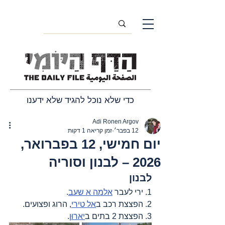
כדי שלא נוכל להגיד שלא ידענו
Adi Ronen Argov
12 בפבר׳
זמן קריאה 1 דקות
יום חמישי, 12 בפברואר,
2026 – לבנון וסוריה
לבנון
1. ירי לעבר 
אלמה א שעב
.
2. הפצצת רכב ב
אל טירי
, הרוג ופצועים.
3. הפצצת 2 בתים ב
יארוּן
.