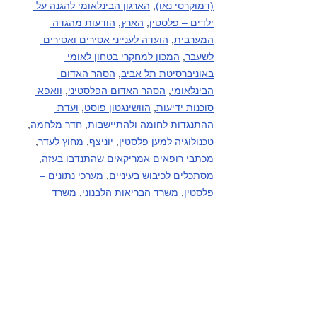
(דמוקרסי נאו)
, 
הארגון הבינלאומי להגנה על 
ילדים – פלסטין
, 
הארץ
, 
הודעות מהגדה 
המערבית
, 
הועדה לענייני אסירים ואסירים 
לשעבר
, 
המכון למחקרי בטחון לאומי 
באוניברסיטת תל אביב
, 
הסהר האדום 
הבינלאומי
, 
הסהר האדום הפלסטיני
, 
וואפא 
סוכנות ידיעות
, 
הוושינגטון פוסט
, 
ועדת 
ההתנגדות לחומה ולהתיישבות
, 
חדר מלחמה
, 
טכנולוגיה למען פלסטין
, 
יוניצף
, 
מחוץ לעדר
, 
מכתבי רופאים אמריקאים שהתנדבו בעזה
, 
מסתכלים לכיבוש בעיניים
, 
מערכי נתונים – 
פלסטין
, 
משרד הבריאות הלבנוני
, 
משרד 
הבריאות הפלסטיני
, 
משרד הבריאות - עזה
, 
משרד האו"ם לתאום עניינים הומניטריים – 
פלסטין
, 
עין למזרח התיכון
, פעילי בקעת הירדן 
(קבוצות מדיה), פעילי דרום הר חברון (קבוצות 
מדיה), 
HRANA-פעילי זכויות אדם סוכנות 
ידיעות
, 
קודס סוכנות ידיעות
, 
רוזה ניוז
, 
שיחה 
מקומית
, 
תסנים סוכנות ידיעות
, 
תעאיוש
, 
yNet
.