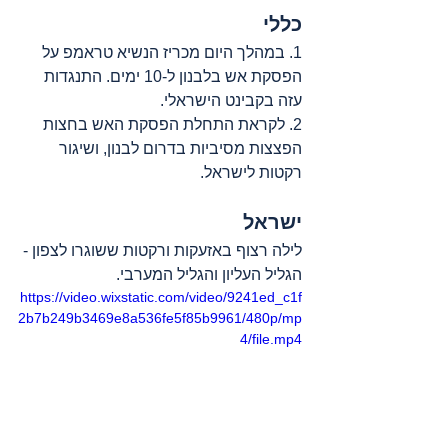
כללי
1. במהלך היום מכריז הנשיא טראמפ על 
הפסקת אש בלבנון ל-10 ימים. התנגדות 
עזה בקבינט הישראלי.
2. לקראת התחלת הפסקת האש בחצות 
הפצצות מסיביות בדרום לבנון, ושיגור 
רקטות לישראל.
ישראל
לילה רצוף באזעקות ורקטות ששוגרו לצפון - 
הגליל העליון והגליל המערבי.
https://video.wixstatic.com/video/9241ed_c1f
2b7b249b3469e8a536fe5f85b9961/480p/mp
4/file.mp4