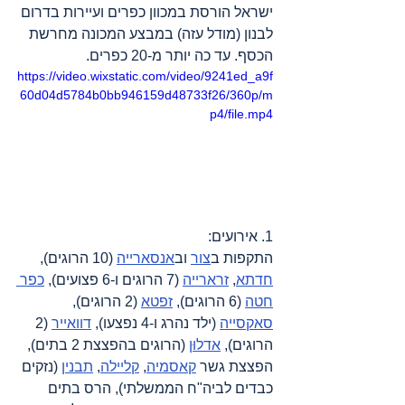
ישראל הורסת במכוון כפרים ועיירות בדרום 
לבנון (מודל עזה) במבצע המכונה מחרשת 
הכסף. עד כה יותר מ-20 כפרים.
https://video.wixstatic.com/video/9241ed_a9f
60d04d5784b0bb946159d48733f26/360p/m
p4/file.mp4
1. אירועים:
התקפות ב
צור
 וב
אנסארייה
 (10 הרוגים), 
חדתא
, 
זרארייה
 (7 הרוגים ו-6 פצועים), 
כפר 
חטה
 (6 הרוגים), 
זפטא
 (2 הרוגים), 
סאקסייה
 (ילד נהרג ו-4 נפצעו), 
דוואייר
 (2 
הרוגים), 
אדלוּן
 (הרוגים בהפצצת 2 בתים), 
הפצצת גשר 
קאסמיה
, 
קליילה
, 
תבנין
 (נזקים 
כבדים לביה"ח הממשלתי), הרס בתים 