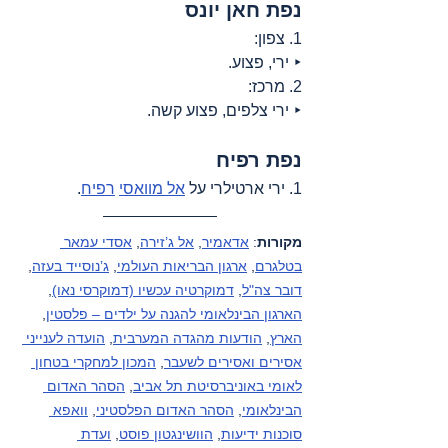
נפת חאן יונס
1. צפון:
‣ ירי, פצוע.
2. מרכז:
‣ ירי צלפים, פצוע קשה.
נפת רפיח
1. ירי ארטילרי על 
אל מוואסי
רפיח
.
מקורות
: 
אדאמיר
, 
אל ג’זירה
, 
אסדי עמאר 
בטלגרם
, 
ארגון הבריאות העולמי
, 
ג’נוסייד בעזה
, 
דובר צה"ל
, 
דמוקרטיה עכשיו (דמוקרסי נאו)
, 
הארגון הבינלאומי להגנה על ילדים – פלסטין
, 
הארץ
, 
הודעות מהגדה המערבית
, 
הועדה לענייני 
אסירים ואסירים לשעבר
, 
המכון למחקרי בטחון 
לאומי באוניברסיטת תל אביב
, 
הסהר האדום 
הבינלאומי
, 
הסהר האדום הפלסטיני
, 
וואפא 
סוכנות ידיעות
, 
הוושינגטון פוסט
, 
ועדת 