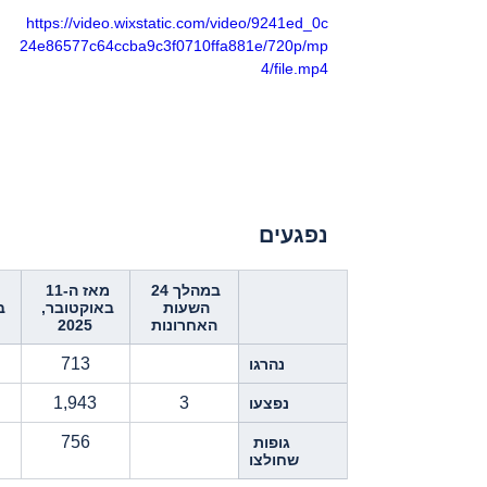
https://video.wixstatic.com/video/9241ed_0c
24e86577c64ccba9c3f0710ffa881e/720p/mp
4/file.mp4
נפגעים
במהלך 24 
מאז ה-11 
השעות 
באוקטובר, 
ב
האחרונות
2025
713
נהרגו
1,943
3
נפצעו
756
גופות 
שחולצו