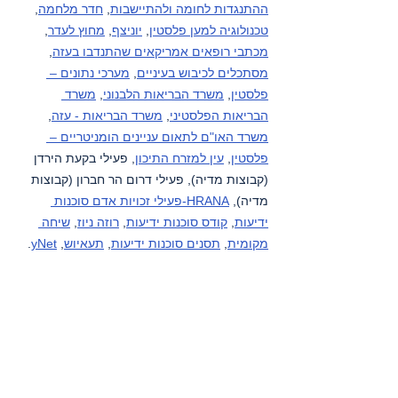
ההתנגדות לחומה ולהתיישבות
, 
חדר מלחמה
, 
טכנולוגיה למען פלסטין
, 
יוניצף
, 
מחוץ לעדר
, 
מכתבי רופאים אמריקאים שהתנדבו בעזה
, 
מסתכלים לכיבוש בעיניים
, 
מערכי נתונים – 
פלסטין
, 
משרד הבריאות הלבנוני
, 
משרד 
הבריאות הפלסטיני
, 
משרד הבריאות - עזה
, 
משרד האו"ם לתאום עניינים הומניטריים – 
פלסטין
, 
עין למזרח התיכון
, פעילי בקעת הירדן 
(קבוצות מדיה), פעילי דרום הר חברון (קבוצות 
מדיה), 
HRANA-פעילי זכויות אדם סוכנות 
ידיעות
, 
קודס סוכנות ידיעות
, 
רוזה ניוז
, 
שיחה 
מקומית
, 
תסנים סוכנות ידיעות
, 
תעאיוש
, 
yNet
.
רצועת עזה