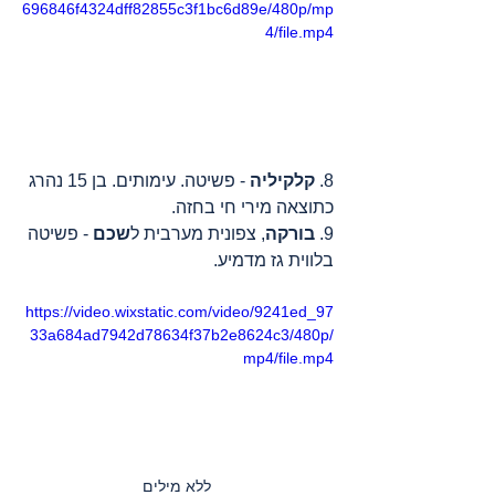
696846f4324dff82855c3f1bc6d89e/480p/mp
4/file.mp4
8. 
קלקיליה
 - פשיטה. עימותים. בן 15 נהרג 
כתוצאה מירי חי בחזה.
9. 
בורקה
, צפונית מערבית ל
שכם
 - פשיטה 
בלווית גז מדמיע.
https://video.wixstatic.com/video/9241ed_97
33a684ad7942d78634f37b2e8624c3/480p/
mp4/file.mp4
ללא מילים