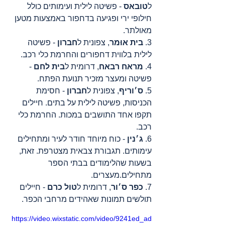
ל
טובאס
 - פשיטה לילית ועימותים כולל 
חילופי ירי ופגיעה בדחפור באמצעות מטען 
מאולתר.
3. 
בית אוּמר
, צפונית ל
חברון
 - פשיטה 
לילית בלווית דחפורים והחרמת כלי רכב.
4. 
מראח רבאח
, דרומית ל
בית לחם
 - 
פשיטה ומעצר מזכיר תנועת הפתח.
5. 
ס׳וריף
, צפונית ל
חברון
 - חסימת 
הכניסות, פשיטה לילית על בתים. חיילים 
תקפו אחד התושבים במכות. החרמת כלי 
רכב.
6. 
ג׳נין 
- כוח מיוחד חודר לעיר ומתחילים 
עימותים. תגבורת צבאית מצטרפת. זאת, 
בשעות שהלימודים בבתי הספר 
מתחילים.מעצרים.
7. 
כפר ס׳ור
, דרומית ל
טול כרם
 - חיילים 
תולשים תמונות שאהידים מרחבי הכפר.
https://video.wixstatic.com/video/9241ed_ad