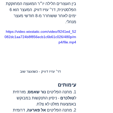
בין העצורים הלילה יו״ר המועצה המחוקקת 
הפלסטינית, דר׳ עזיז דוויק. המעצר הוא 6 
ימים לאחר ששוחרר מ-8 חודשי מעצר 
מנהלי.
https://video.wixstatic.com/video/9241ed_52
082dc1aa724b8f856ecb1c6b61c026/480p/m
p4/file.mp4
דר׳ עזיז דוויק - כשנעצר שוב
עימותים
1. מחנה הפליטים 
נור שאמס
, מזרחית 
ל
טולכרם
 - ניסיון התנקשות במבוקש 
באמצעות מזלט לא צלח.
2. מחנה הפליטים 
אל פארעה
, דרומית 