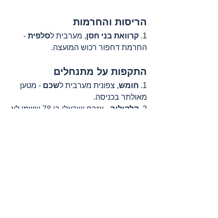
הריסות והחרמות
1. 
קרוואת בני חסן
, מערבית ל
סלפית
 - 
החרמת דחפור רכוש המועצה.
התקפות על מתנחלים
1. 
חומש
, צפונית מערבית ל
שכם
 - מטען 
מאולתר בכניסה.
2. 
קלקיליה
 - אזרח ישראלי בן 78 ששמו לא 
פורסם, נשדד בעיר, והוכה. הובא במצב 
קשה למחסום אליהו ככל הנראה עם כשל 
לבבי. עבר החייאה ולבסוף מת.
הגדה המערבית