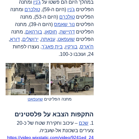
במהלך היום הם פשטו על 
ג'נין
 ומחנה 
הפליטים 
ג'נין
 (היום ה-59), 
טולכרם
 ומחנה 
הפליטים 
טולכרם
 (היום ה-53), מחנה 
הפליטים 
נור שאמס
 (היום ה-39), מחנה 
הפליטים 
דהיישה
, 
חוּסאן
, 
בורהאם
, מחנה 
הפליטים 
שועפאט
, 
ענאתה
, 
ירושלים
, 
דורא
, 
ח'ארס
, 
בורקין
, 
בית פאג'ר
. נעצרו לפחות 
24, ועוכבו כ-100.
מחנה הפליטים 
שועפאט
התקפות הצבא על פלסטינים
1. 
שכם
 – עיכוב וחקירת שטח של כ-20 
צעירים בשכונת אל-שעביה.
https://video.wixstatic.com/video/9241ed_24