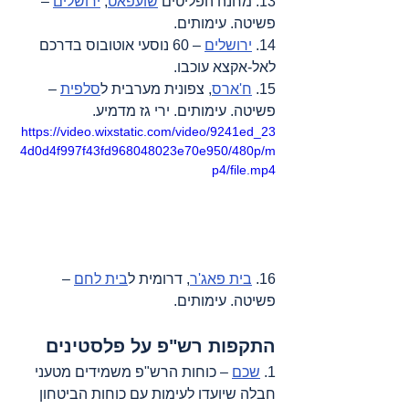
13. מחנה הפליטים 
שועפאט
, 
ירושלים
 – 
פשיטה. עימותים.
14. 
ירושלים
 – 60 נוסעי אוטובוס בדרכם 
לאל-אקצא עוכבו.
15. 
ח'ארס
, צפונית מערבית ל
סלפית
 – 
פשיטה. עימותים. ירי גז מדמיע.
https://video.wixstatic.com/video/9241ed_23
4d0d4f997f43fd968048023e70e950/480p/m
p4/file.mp4
16. 
בית פאג'ר
, דרומית ל
בית לחם
 – 
פשיטה. עימותים.
התקפות רש"פ על פלסטינים
1. 
שכם
 – כוחות הרש"פ משמידים מטעני 
חבלה שיועדו לעימות עם כוחות הביטחון 