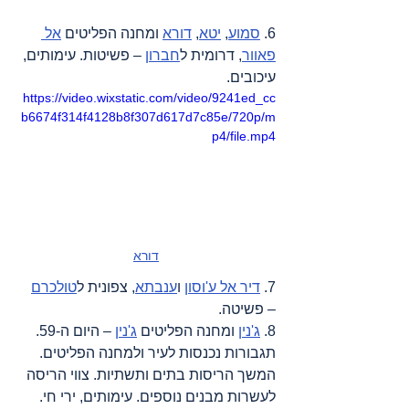
6. 
סמוע
, 
יטא
, 
דורא
 ומחנה הפליטים 
אל 
פאוור
, דרומית ל
חברון
 – פשיטות. עימותים, 
עיכובים.
https://video.wixstatic.com/video/9241ed_cc
b6674f314f4128b8f307d617d7c85e/720p/m
p4/file.mp4
דורא
7. 
דיר אל ע'וסון
 ו
ענבתא
, צפונית ל
טולכרם
– פשיטה.
8. 
ג'נין
 ומחנה הפליטים 
ג'נין
 – היום ה-59. 
תגבורות נכנסות לעיר ולמחנה הפליטים. 
המשך הריסות בתים ותשתיות. צווי הריסה 
לעשרות מבנים נוספים. עימותים, ירי חי.