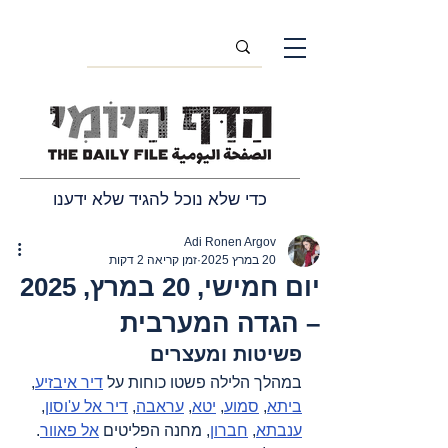
כדי שלא נוכל להגיד שלא ידענו
Adi Ronen Argov
20 במרץ 2025
זמן קריאה 2 דקות
יום חמישי, 20 במרץ, 2025
– הגדה המערבית
פשיטות ומעצרים
במהלך הלילה פשטו כוחות על 
דיר איבזיע
, 
ביתא
, 
סמוע
, 
יטא
, 
עראבה
, 
דיר אל ע'וסון
, 
ענבתא
, 
חברון
, מחנה הפליטים 
אל פאוור
. 