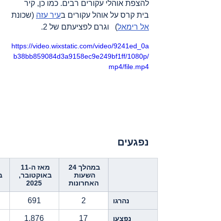
להצפת אוהלי עקורים רבים. כמו כן, קיר 
בית קרס על אוהל עקורים ב
עיר עזה
 (שכונת 
אל רימאל
)   וגרם לפציעתם של 2.
https://video.wixstatic.com/video/9241ed_0a
b38bb859084d3a9158ec9e249bf1ff/1080p/
mp4/file.mp4
נפגעים
במהלך 24 
מאז ה-11 
השעות 
באוקטובר, 
ב
האחרונות
2025
691
2
נהרגו
1,876
17
נפצעו