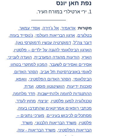
נפת חאן יונס
1. ירי ארטילרי במזרח העיר.
מקורות
: 
אדאמיר
, 
אל ג’זירה
, 
אסדי עמאר 
בטלגרם
, 
ארגון הבריאות העולמי
, 
ג’נוסייד בעזה
, 
דובר צה"ל
, 
דמוקרטיה עכשיו (דמוקרסי נאו)
, 
הארגון הבינלאומי להגנה על ילדים – פלסטין
, 
הארץ
, 
הודעות מהגדה המערבית
, 
הועדה לענייני 
אסירים ואסירים לשעבר
, 
המכון למחקרי בטחון 
לאומי באוניברסיטת תל אביב
, 
הסהר האדום 
הבינלאומי
, 
הסהר האדום הפלסטיני
, 
וואפא 
סוכנות ידיעות
, 
הוושינגטון פוסט
, 
ועדת 
ההתנגדות לחומה ולהתיישבות
, 
חדר מלחמה
, 
טכנולוגיה למען פלסטין
, 
יוניצף
, 
מחוץ לעדר
, 
מכתבי רופאים אמריקאים שהתנדבו בעזה
, 
מסתכלים לכיבוש בעיניים
, 
מערכי נתונים – 
פלסטין
, 
משרד הבריאות הלבנוני
, 
משרד 
הבריאות הפלסטיני
, 
משרד הבריאות - עזה
, 