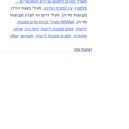
משרד האו"ם לתאום עניינים הומניטריים – 
פלסטין
, 
עין למזרח התיכון
, פעילי בקעת הירדן 
(קבוצות מדיה), פעילי דרום הר חברון (קבוצות 
מדיה), 
HRANA-פעילי זכויות אדם סוכנות 
ידיעות
, 
קודס סוכנות ידיעות
, 
רוזה ניוז
, 
שיחה 
מקומית
, 
תסנים סוכנות ידיעות
, 
תעאיוש
, 
yNet
.
רצועת עזה