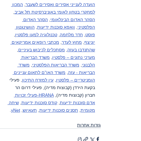
הועדה לענייני אסירים ואסירים לשעבר
, 
המכון 
למחקרי בטחון לאומי באוניברסיטת תל אביב
, 
הסהר האדום הבינלאומי
, 
הסהר האדום 
הפלסטיני
, 
וואפא סוכנות ידיעות
, 
הוושינגטון 
פוסט
, 
חדר מלחמה
, 
טכנולוגיה למען פלסטין
, 
יוניצף
, 
מחוץ לעדר
, 
מכתבי רופאים אמריקאים 
שהתנדבו בעזה
, 
מסתכלים לכיבוש בעיניים
, 
מערכי נתונים – פלסטין
, 
משרד הבריאות 
הלבנוני
, 
משרד הבריאות הפלסטיני
, 
משרד 
הבריאות - עזה
, 
משרד האו"ם לתאום עניינים 
הומניטריים – פלסטין
, 
עין למזרח התיכון
, פעילי 
בקעת הירדן (קבוצות מדיה), פעילי דרום הר 
חברון (קבוצות מדיה), 
HRANA-פעילי זכויות 
אדם סוכנות ידיעות
, 
קודס סוכנות ידיעות
, 
שיחה 
מקומית
, 
תסנים סוכנות ידיעות
, 
תעאיוש
, 
yNet
.
גזרות אחרות