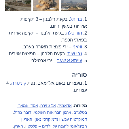
1. 
בריתל
, בקעת הלבנון – 3 תקיפות 
אויריות במשך היום.
2. 
הור טלה
, בקעת הלבנון – תקיפה אוירית 
בפאתי הכפר.
3. 
ווזאני
 – ירי פצצות תאורה בערב.
4. 
נבי שית
, בקעת הלבנון – הפצצה אוירית.
5. 
עייתא א שעב
 – ירי ארטילרי.
סוריה
1. מעצרים באום אל־עזאם, נפת 
קוניטרה
. 4 
עצורים.
מקורות
: 
אדאמיר
, 
אל ג’זירה
, 
אסדי עמאר 
בטלגרם
, 
ארגון הבריאות העולמי
, 
דובר צה"ל
, 
דמוקרטיה עכשיו (דמוקרסי נאו)
, 
הארגון 
הבינלאומי להגנה על ילדים – פלסטין
, 
הארץ
, 