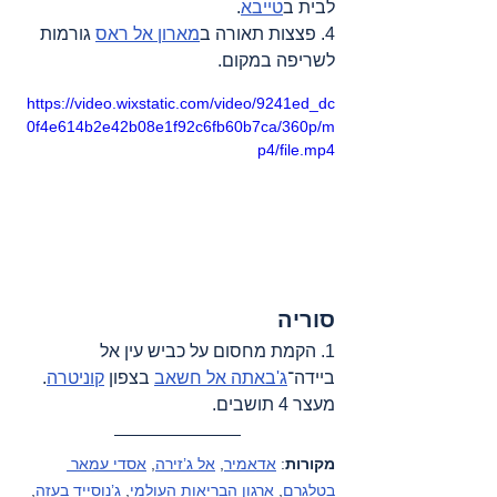
לבית ב
טייבא
.
4. פצצות תאורה ב
מארון אל ראס
 גורמות 
לשריפה במקום.
https://video.wixstatic.com/video/9241ed_dc
0f4e614b2e42b08e1f92c6fb60b7ca/360p/m
p4/file.mp4
סוריה
1. הקמת מחסום על כביש עין אל 
ביידה־
ג'באתה אל חשאב
 בצפון 
קוניטרה
. 
מעצר 4 תושבים.
מקורות
: 
אדאמיר
, 
אל ג’זירה
, 
אסדי עמאר 
בטלגרם
, 
ארגון הבריאות העולמי
, 
ג’נוסייד בעזה
, 