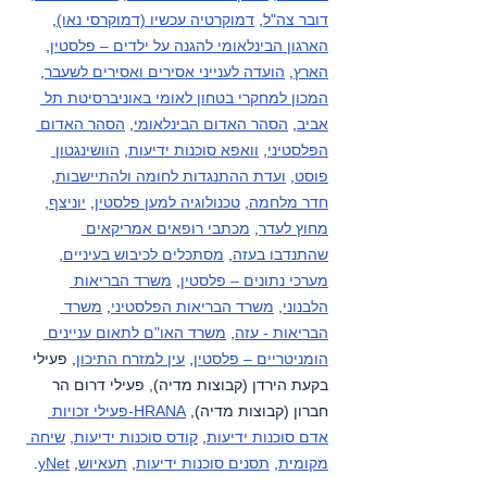
דובר צה"ל
, 
דמוקרטיה עכשיו (דמוקרסי נאו)
, 
הארגון הבינלאומי להגנה על ילדים – פלסטין
, 
הארץ
, 
הועדה לענייני אסירים ואסירים לשעבר
, 
המכון למחקרי בטחון לאומי באוניברסיטת תל 
אביב
, 
הסהר האדום הבינלאומי
, 
הסהר האדום 
הפלסטיני
, 
וואפא סוכנות ידיעות
, 
הוושינגטון 
פוסט
, 
ועדת ההתנגדות לחומה ולהתיישבות
, 
חדר מלחמה
, 
טכנולוגיה למען פלסטין
, 
יוניצף
, 
מחוץ לעדר
, 
מכתבי רופאים אמריקאים 
שהתנדבו בעזה
, 
מסתכלים לכיבוש בעיניים
, 
מערכי נתונים – פלסטין
, 
משרד הבריאות 
הלבנוני
, 
משרד הבריאות הפלסטיני
, 
משרד 
הבריאות - עזה
, 
משרד האו"ם לתאום עניינים 
הומניטריים – פלסטין
, 
עין למזרח התיכון
, פעילי 
בקעת הירדן (קבוצות מדיה), פעילי דרום הר 
חברון (קבוצות מדיה), 
HRANA-פעילי זכויות 
אדם סוכנות ידיעות
, 
קודס סוכנות ידיעות
, 
שיחה 
מקומית
, 
תסנים סוכנות ידיעות
, 
תעאיוש
, 
yNet
.