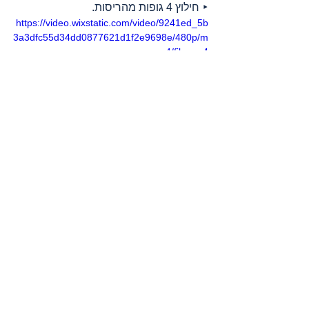
‣ חילוץ 4 גופות מהריסות.
https://video.wixstatic.com/video/9241ed_5b
3a3dfc55d34dd0877621d1f2e9698e/480p/m
p4/file.mp4
ביה"ח אל נאסר, 
חאן יונס
מקורות
: 
אדאמיר
, 
אל ג’זירה
, 
אסדי עמאר 
בטלגרם
, 
ארגון הבריאות העולמי
, 
ג’נוסייד בעזה
, 
דובר צה"ל
, 
דמוקרטיה עכשיו (דמוקרסי נאו)
, 
הארגון הבינלאומי להגנה על ילדים – פלסטין
, 
הארץ
, 
הועדה לענייני אסירים ואסירים לשעבר
, 
המכון למחקרי בטחון לאומי באוניברסיטת תל 
אביב
, 
הסהר האדום הבינלאומי
, 
הסהר האדום 
הפלסטיני
, 
וואפא סוכנות ידיעות
, 
הוושינגטון 
פוסט
, 
חדר מלחמה
, 
טכנולוגיה למען פלסטין
, 