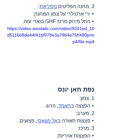
3. מחנה הפליטים 
נוסיראת
:
‣ ירי ארטילרי על צפון המחנה;
‣ החל פירוק מרכז GHF בואדי עזה.
https://video.wixstatic.com/video/9241ed_10
d5116b8de44f41bf978e3a7964e75f/480p/m
p4/file.mp4
נפת חאן יונס
1. צפון:
‣ הפצצה ב
חאמד
, הרוג.
2. מערב:
‣ פצצות תאורה ב
אל מוואסי
, פצועים.
3. מרכז:
‣ הפצצות אויריות;