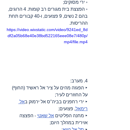
◦ ירי מסוקים;
◦ הפצצת בית מגורים רב קומות. 4 הרוגים, 
בהם 2 נשים, 9 פצועים, ו-40 קבורים תחת 
ההריסות.
https://video.wixstatic.com/video/9241ed_8d
df2a05b68e40e38bd522165eee08e7/480p/
mp4/file.mp4
4. מערב:
‣ הפגזה מהים על ציר אל ראשיד (החוף) 
על החוזרים לעיר;
‣ ירי רחפנים בביה"ס אל ירמוק ב
אל 
רימאל
, פצועים;
‣ מחנה הפליטים 
אל שאטי
 - הפצצה 
אוירית במהלך היום;
‣ 
תל אל הווא
: