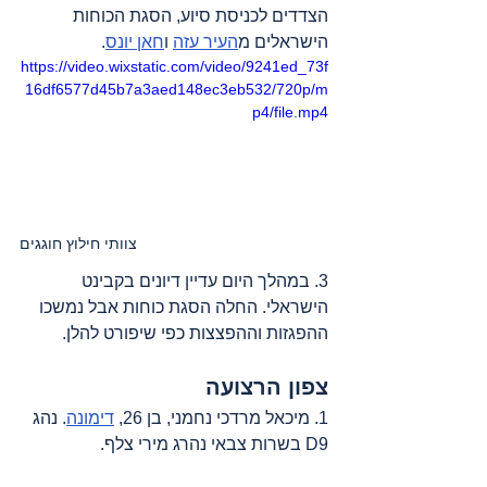
הצדדים לכניסת סיוע, הסגת הכוחות 
הישראלים מ
העיר עזה
 ו
חאן יונס
.  
https://video.wixstatic.com/video/9241ed_73f
16df6577d45b7a3aed148ec3eb532/720p/m
p4/file.mp4
צוותי חילוץ חוגגים
3. במהלך היום עדיין דיונים בקבינט 
הישראלי. החלה הסגת כוחות אבל נמשכו 
ההפגזות וההפצצות כפי שיפורט להלן.
צפון הרצועה
1. מיכאל מרדכי נחמני, בן 26, 
דימונה
. נהג 
D9 בשרות צבאי נהרג מירי צלף.