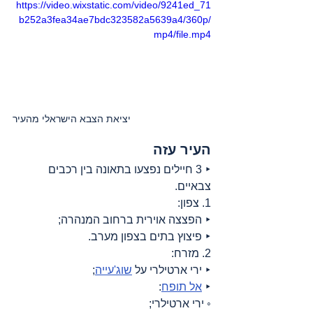
https://video.wixstatic.com/video/9241ed_71
b252a3fea34ae7bdc323582a5639a4/360p/
mp4/file.mp4
יציאת הצבא הישראלי מהעיר
העיר עזה
‣ 3 חיילים נפצעו בתאונה בין רכבים 
צבאיים.
1. צפון:
‣ הפצצה אוירית ברחוב המנהרה;
‣ פיצוץ בתים בצפון מערב.
2. מזרח:
‣ ירי ארטילרי על 
שוג'עייה
;
‣ 
אל תופח
:
◦ ירי ארטילרי;