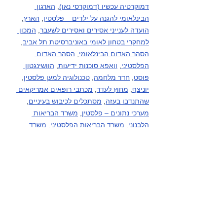
דמוקרטיה עכשיו (דמוקרסי נאו)
, 
הארגון 
הבינלאומי להגנה על ילדים – פלסטין
, 
הארץ
, 
הועדה לענייני אסירים ואסירים לשעבר
, 
המכון 
למחקרי בטחון לאומי באוניברסיטת תל אביב
, 
הסהר האדום הבינלאומי
, 
הסהר האדום 
הפלסטיני
, 
וואפא סוכנות ידיעות
, 
הוושינגטון 
פוסט
, 
חדר מלחמה
, 
טכנולוגיה למען פלסטין
, 
יוניצף
, 
מחוץ לעדר
, 
מכתבי רופאים אמריקאים 
שהתנדבו בעזה
, 
מסתכלים לכיבוש בעיניים
, 
מערכי נתונים – פלסטין
, 
משרד הבריאות 
הלבנוני
, 
משרד הבריאות הפלסטיני
, 
משרד 
הבריאות - עזה
, 
משרד האו"ם לתאום עניינים 
הומניטריים – פלסטין
, 
עין למזרח התיכון
, פעילי 
בקעת הירדן (קבוצות מדיה), פעילי דרום הר 
חברון (קבוצות מדיה), 
HRANA-פעילי זכויות 
אדם סוכנות ידיעות
, 
קודס סוכנות ידיעות
, 
שיחה 
מקומית
, 
תסנים סוכנות ידיעות
, 
תעאיוש
, 
yNet
.
הגדה המערבית