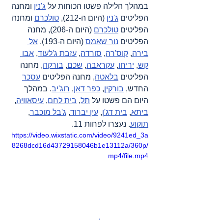
במהלך הלילה פשטו הכוחות על 
ג'נין
 ומחנה 
הפליטים 
ג'נין
 (היום ה-212), 
טולכרם
 ומחנה 
הפליטים 
טולכרם
 (היום ה-206), מחנה 
הפליטים 
נור שאמס
 (היום ה-193), 
אל 
בירה
, 
קוס'רה
, 
סורדה
, 
עזבת ג'לעוד
, 
אבו 
קש
, 
יריחו
, 
עקראבה
, 
שכם
, 
בורקה
, מחנה 
הפליטים 
בלאטה
, מחנה הפליטים 
עסכר
החדש, 
בורקין
, 
כפר דאן
, 
רוג'יב
. במהלך 
היום הם פשטו על 
תל
, 
בית לחם
, 
עיסאוויה
, 
ביתא
, 
בית דג'ן
, 
עין יברוד
, 
ג'בל מוכבר
, 
תוקוע
. נעצרו לפחות 11.
https://video.wixstatic.com/video/9241ed_3a
8268dcd16d43729158046b1e13112a/360p/
mp4/file.mp4