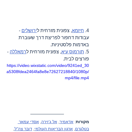
4. 
חיזמא
, צפונית מזרחית ל
ירושלים
 - 
עבודות דחפור לפריצת דרך שעוברת 
באדמות פלסטיניות.
5. 
תורמוס עיא
, צפונית מזרחית ל
רמאללה
 - 
פורצים לבית.
https://video.wixstatic.com/video/9241ed_30
a5308fdea2464fa8e8e72627218840/1080p/
mp4/file.mp4
מקורות
: 
אדאמיר
, 
אל ג’זירה
, 
אסדי עמאר 
בטלגרם
, 
ארגון הבריאות העולמי
, 
דובר צה"ל
, 