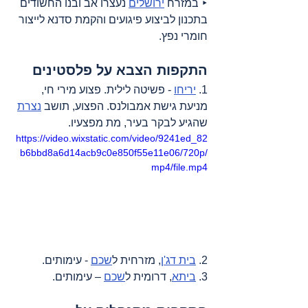
‣ במזרח 
ירושלים
 נעצרו אב ובנו החשודים 
בתכנון לביצוע פיגועים והקמת סדנא לייצור 
חומרי נפץ.
התקפות הצבא על פלסטינים
1. 
יריחו
 - פשיטה לילית. פצוע מירי חי, 
מניעת גישת אמבולנס. הפצוע, תושב 
נצרת
שהגיע לבקר בעיר, מת מפצעיו.
https://video.wixstatic.com/video/9241ed_82
b6bbd8a6d14acb9c0e850f55e11e06/720p/
mp4/file.mp4
2. 
בית דג'ן
, מזרחית ל
שכם
 - עימותים.
3. 
ביתא
, דרומית ל
שכם
 – עימותים.