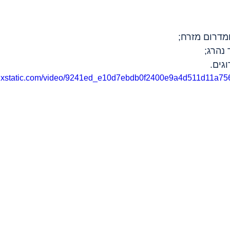
ומדרום מזרח;
 נהרג;
.wixstatic.com/video/9241ed_e10d7ebdb0f2400e9a4d511d11a75