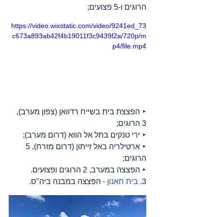
הרוגים ו-5 פצועים;
https://video.wixstatic.com/video/9241ed_73
c673a893ab42f4b19011f3c9439f2a/720p/m
p4/file.mp4
‣ הפצצת בית בשייח רדוואן (צפון מערב), 
3 הרוגים;
‣ ירי טנקים בתל אל הווא (דרום מערב);
‣ ארטילריה באל זייתון (דרום מזרח), 5 
הרוגים;
‣ הפצצה במערב, 2 הרוגים ופצועים.
3. 
בית חאנון
 - הפצצה במבנה ביה"ס.