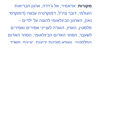
מקורות
: 
אדאמיר
, 
אל ג’זירה
, 
ארגון הבריאות 
העולמי
, 
דובר צה"ל
, 
דמוקרטיה עכשיו (דמוקרסי 
נאו)
, 
הארגון הבינלאומי להגנה על ילדים – 
פלסטין
, 
הארץ
, 
הועדה לענייני אסירים ואסירים 
לשעבר
, 
הסהר האדום הבינלאומי
, 
הסהר האדום 
הפלסטיני
, 
וואפא סוכנות ידיעות
, 
יוניצף
, 
משרד 
האו"ם לתאום עניינים הומניטריים – פלסטין
, 
פעילי בקעת הירדן (קבוצות מדיה), פעילי דרום 
הר חברון (קבוצות מדיה), 
קודס סוכנות ידיעות
, 
שיחה מקומית
.
רצועת עזה