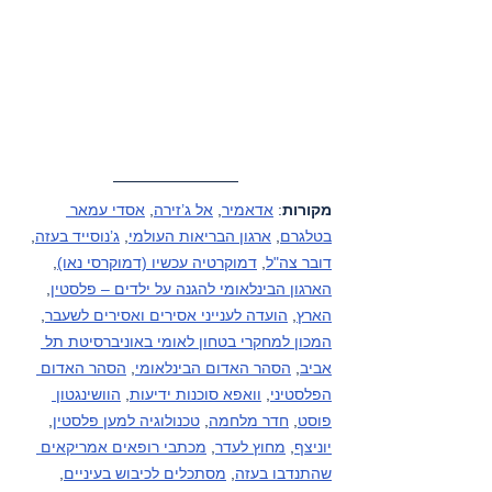
מקורות
: 
אדאמיר
, 
אל ג’זירה
, 
אסדי עמאר 
בטלגרם
, 
ארגון הבריאות העולמי
, 
ג’נוסייד בעזה
, 
דובר צה"ל
, 
דמוקרטיה עכשיו (דמוקרסי נאו)
, 
הארגון הבינלאומי להגנה על ילדים – פלסטין
, 
הארץ
, 
הועדה לענייני אסירים ואסירים לשעבר
, 
המכון למחקרי בטחון לאומי באוניברסיטת תל 
אביב
, 
הסהר האדום הבינלאומי
, 
הסהר האדום 
הפלסטיני
, 
וואפא סוכנות ידיעות
, 
הוושינגטון 
פוסט
, 
חדר מלחמה
, 
טכנולוגיה למען פלסטין
, 
יוניצף
, 
מחוץ לעדר
, 
מכתבי רופאים אמריקאים 
שהתנדבו בעזה
, 
מסתכלים לכיבוש בעיניים
, 