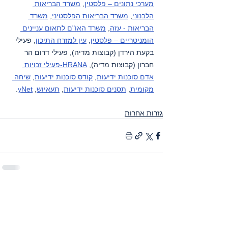
מערכי נתונים – פלסטין
, 
משרד הבריאות 
הלבנוני
, 
משרד הבריאות הפלסטיני
, 
משרד 
הבריאות - עזה
, 
משרד האו"ם לתאום עניינים 
הומניטריים – פלסטין
, 
עין למזרח התיכון
, פעילי 
בקעת הירדן (קבוצות מדיה), פעילי דרום הר 
חברון (קבוצות מדיה), 
HRANA-פעילי זכויות 
אדם סוכנות ידיעות
, 
קודס סוכנות ידיעות
, 
שיחה 
מקומית
, 
תסנים סוכנות ידיעות
, 
תעאיוש
, 
yNet
.
גזרות אחרות