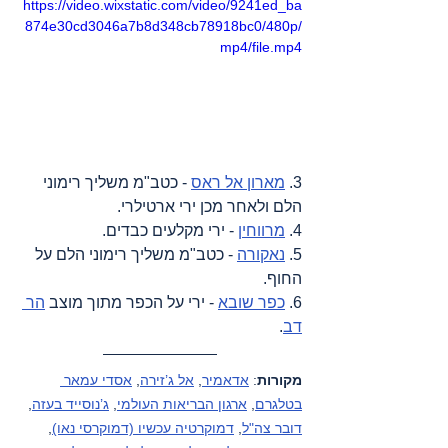
https://video.wixstatic.com/video/9241ed_ba
874e30cd3046a7b8d348cb78918bc0/480p/
mp4/file.mp4
3. 
מארון אל ראס
 - כטב"מ משליך רימוני 
הלם ולאחר מכן ירי ארטילרי.
4. 
מרווחין
 - ירי מקלעים כבדים.
5. 
נאקורה
 - כטב"מ משליך רימוני הלם על 
החוף.
6. 
כפר שובא
 - ירי על הכפר מתוך מוצב 
הר 
דב
.
מקורות
: 
אדאמיר
, 
אל ג’זירה
, 
אסדי עמאר 
בטלגרם
, 
ארגון הבריאות העולמי
, 
ג’נוסייד בעזה
, 
דובר צה"ל
, 
דמוקרטיה עכשיו (דמוקרסי נאו)
, 