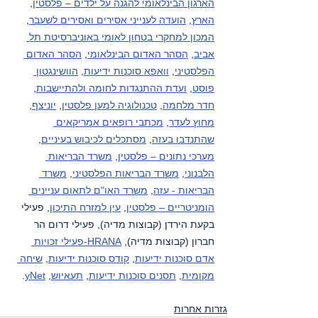
הארגון הבינלאומי להגנה על ילדים – פלסטין
, 
הארץ
, 
הועדה לענייני אסירים ואסירים לשעבר
, 
המכון למחקרי בטחון לאומי באוניברסיטת תל 
אביב
, 
הסהר האדום הבינלאומי
, 
הסהר האדום 
הפלסטיני
, 
וואפא סוכנות ידיעות
, 
הוושינגטון 
פוסט
, 
ועדת ההתנגדות לחומה ולהתיישבות
, 
חדר מלחמה
, 
טכנולוגיה למען פלסטין
, 
יוניצף
, 
מחוץ לעדר
, 
מכתבי רופאים אמריקאים 
שהתנדבו בעזה
, 
מסתכלים לכיבוש בעיניים
, 
מערכי נתונים – פלסטין
, 
משרד הבריאות 
הלבנוני
, 
משרד הבריאות הפלסטיני
, 
משרד 
הבריאות - עזה
, 
משרד האו"ם לתאום עניינים 
הומניטריים – פלסטין
, 
עין למזרח התיכון
, פעילי 
בקעת הירדן (קבוצות מדיה), פעילי דרום הר 
חברון (קבוצות מדיה), 
HRANA-פעילי זכויות 
אדם סוכנות ידיעות
, 
קודס סוכנות ידיעות
, 
שיחה 
מקומית
, 
תסנים סוכנות ידיעות
, 
תעאיוש
, 
yNet
.
גזרות אחרות