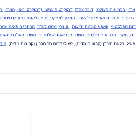
ארגון הבריאות העולמי
, 
דובר צה"ל
, 
דמוקרטיה עכשיו (דמוקרסי נאו)
, 
הארגון ה
 לענייני אסירים ואסירים לשעבר
, 
המכון למחקרי בטחון לאומי באוניברסיטת 
ום הפלסטיני
, 
וואפא סוכנות ידיעות
, 
יוניצף
, 
מחוץ לעדר
, 
מכתבי רופאים אמרי
ים
, 
משרד הבריאות הלבנוני
, 
משרד הבריאות הפלסטיני
, 
משרד האו"ם לתאום ע
 פעילי בקעת הירדן (קבוצות מדיה), פעילי דרום הר חברון (קבוצות מדיה), 
קודס