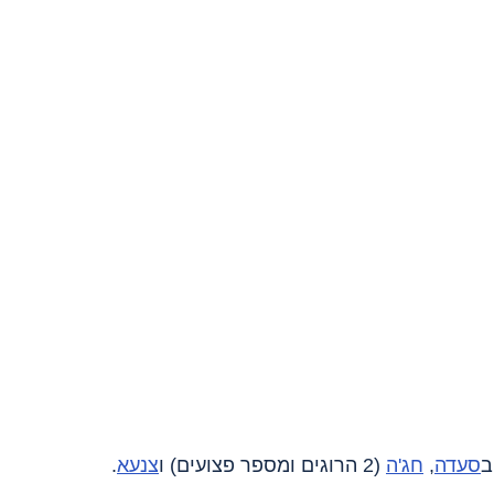
סעדה
, 
חג'ה
 (2 הרוגים ומספר פצועים) ו
צנעא
.