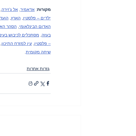
מקורות
: 
אדאמיר
, 
אל ג’זירה
, 
ילדים – פלסטין
, 
הארץ
, 
הועדה
האדום הבינלאומי
, 
הסהר האד
בעזה
, 
מסתכלים לכיבוש בעיני
– פלסטין
, 
עין למזרח התיכון
,
שיחה מקומית
.
גזרות אחרות