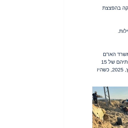
שלמה שנמחקה בהפצצת 
לות.
שרד האו"ם 
לתאום עניינים הומניטריים (Ocha OPT), השלימו צוותי הסהר האדום את חילוץ גופותיהם של 15 
אנשי צוות ההגנה האזרחית והסהר האדום הפלסטיני, שהקשר עימם אבד ב-23 במרץ, 2025, כשהיו 