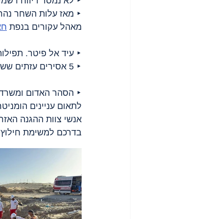
‣ לא נמסר דיווח רשמי על מספר 
מאהל עקורים בנפת 
חא
‣ עיד אל פיטר. תפילו
‣ 5 אסירים עזתים ששוחררו ב
‣ הסהר האדום ומשרד ה
בדרכם למשימת חילוץ 