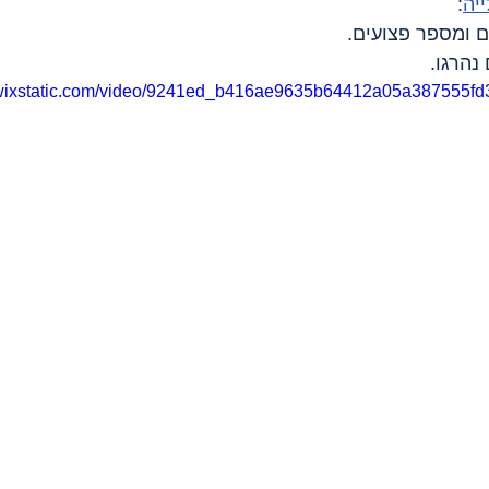
ייה
:
o.wixstatic.com/video/9241ed_b416ae9635b64412a05a387555fd