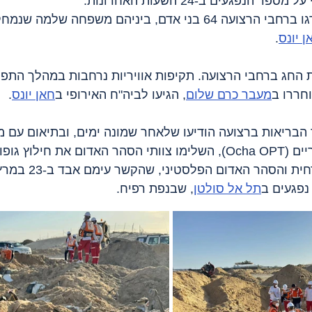
הנפגעים ב-24 השעות האחרונות.
‣ מאז עלות השחר נהרגו ברחבי הרצועה 64 בני אדם, ביניהם משפחה 
ן יונס
.
ת החג ברחבי הרצועה. תקיפות אוויריות נרחבות במהלך התפי
מעבר כרם שלום
, הגיעו לביה"ח האירופי ב
חאן יונס
.
בריאות ברצועה הודיעו שלאחר שמונה ימים, ובתיאום עם מ
נפגעים ב
תל אל סולטן
, שבנפת רפיח.