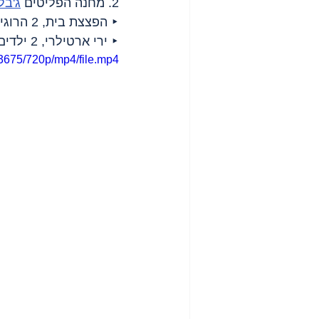
2. מחנה הפליטים 
ג'בל
‣ הפצצת בית, 2 הרוגים ומספר פצועים.
‣ ירי ארטילרי, 2 ילדים נהרגו.
3675/720p/mp4/file.mp4