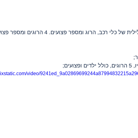
 – תקיפה לילית של כלי רכב, הרוג ומספר פצועים.
;
ועים;
o.wixstatic.com/video/9241ed_9a02869699244a87994832215a29