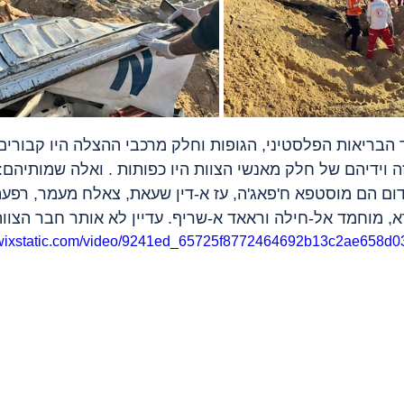
 הבריאות הפלסטיני, הגופות וחלק מרכבי ההצלה היו קבורים 
ה וידיהם של חלק מאנשי הצוות היו כפותות . ואלה שמותיהם:
ום הם מוסטפא ח'פאג'ה, עז א-דין שעאת, צאלח מעמר, רפעת
, מוחמד אל-חילה וראאד א-שריף. עדיין לא אותר חבר הצוות
o.wixstatic.com/video/9241ed_65725f8772464692b13c2ae658d0