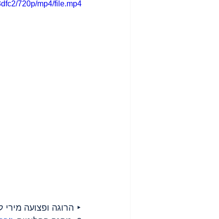
dfc2/720p/mp4/file.mp4
‣ הרוגה ופצועה מירי ל