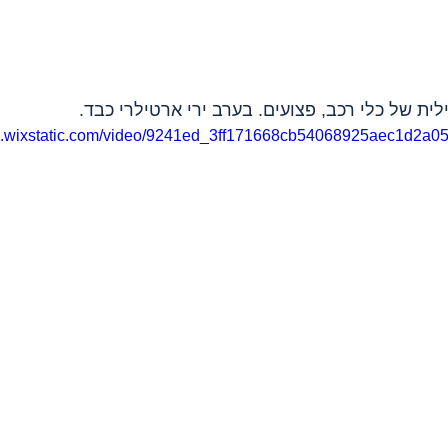
eo.wixstatic.com/video/9241ed_3ff171668cb54068925aec1d2a05