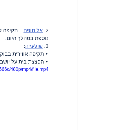
2. 
אל תופח
נוספת במהלך היום.
3. 
שוג'עייה
:
‣ תקיפה אווירית בבוקר
‣ הפצצת בית על יושביו, 5 הרוגים, כולל ילדים ופצ
666c/480p/mp4/file.mp4