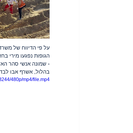
על פי הדיווח של משרד
הגופות נפגעו מירי בחז
◦ שמונה אנשי סהר האד
בהלול, אשרף אבו לבדא
3244/480p/mp4/file.mp4