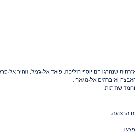
רחית שנהרגו הם יוסף ח'ליפה, פואד אל-ג'מל, זוהיר אל-פרא,
אבצה ואיברהים אל-מגארי;
וחמד שח'תות.
ח הרצועה.
צעו.