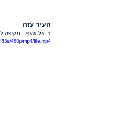
העיר עזה
1. אל-שעף – תקיפה לילית של כלי רכב, פצועים. בערב ירי ארטילרי כבד.
f83a/480p/mp4/file.mp4