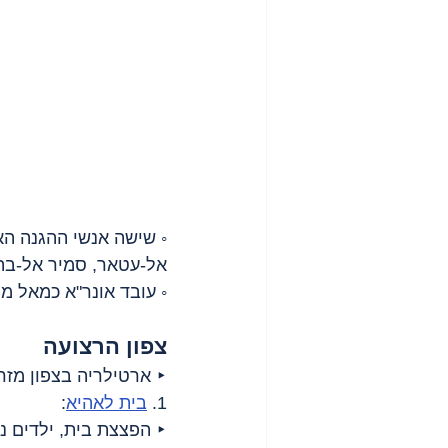
◦ שישה אנשי ההגנה האז
אל-עטאר, סמיר אל-בה
◦ עובד אונר"א כמאל מ
צפון הרצועה
‣ ארטילריה בצפון מזר
1. 
בית לאהיא
:
‣ הפצצת בית, ילדים נפ