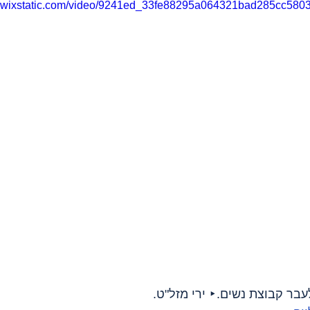
eo.wixstatic.com/video/9241ed_33fe88295a064321bad285cc5803
עבר קבוצת נשים.‣ ירי מזל"ט.