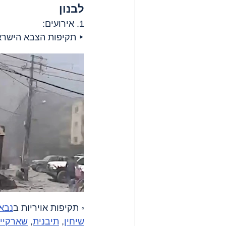
לבנון
1. אירועים:
‣ תקיפות הצבא הישרא
◦ תקיפות אויריות ב
נבא
שיחין
, 
תיבנית
, 
שארקיי