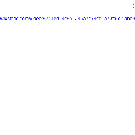
).
eo.wixstatic.com/video/9241ed_4c951345a7c74cd1a73fa655abe8