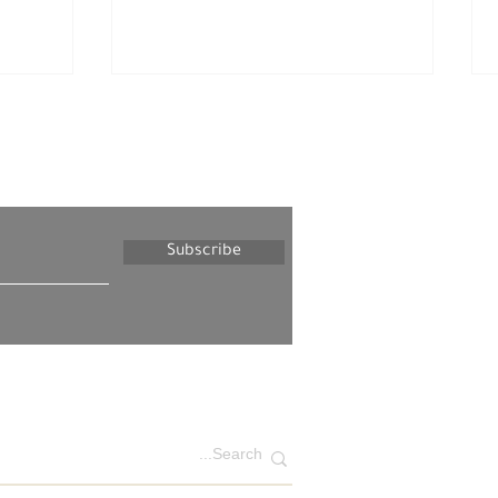
letter
Subscribe
יום ראשון, 31 במאי, 2026 –
רצועת עזה
הגדה 