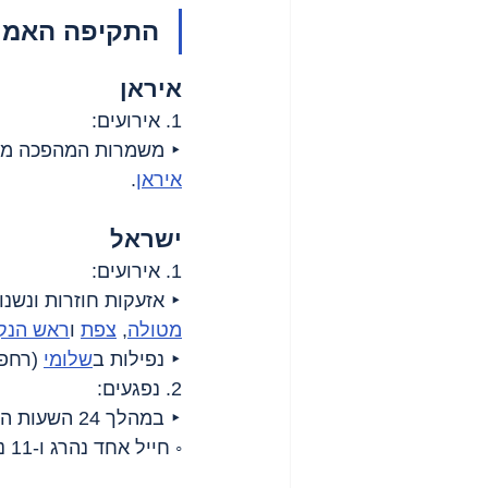
התקיפה האמריקאית
איראן
1. אירועים:
‣ משמרות המהפכה מדו
איראן
.
ישראל
1. אירועים:
‣ אזעקות חוזרות ונשנ
מטולה
, 
צפת
 ו
ראש הנק
‣ נפילות ב
שלומי
 (רחפן
2. נפגעים:
‣ במהלך 24 השעות האחרונות:
◦ חייל אחד נהרג ו-11 נפצעו.