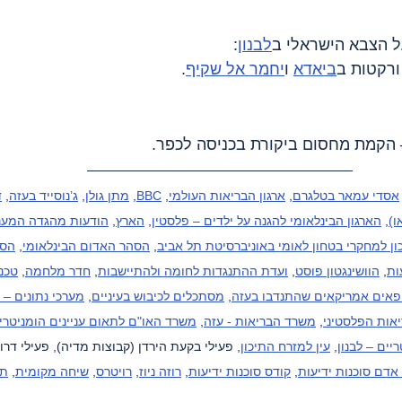
ל הצבא הישראלי ב
לבנון
:
ורקטות ב
ביאדא
 ו
יחמר אל שקיף
.
 הקמת מחסום ביקורת בכניסה לכפר.
אסדי עמאר בטלגרם
, 
ארגון הבריאות העולמי
, 
BBC
, 
מתן גולן
, 
ג’נוסייד בעזה
, 
ד
ו)
, 
הארגון הבינלאומי להגנה על ילדים – פלסטין
, 
הארץ
, 
הודעות מהגדה המער
ן למחקרי בטחון לאומי באוניברסיטת תל אביב
, 
הסהר האדום הבינלאומי
, 
הסה
ות
, 
הוושינגטון פוסט
, 
ועדת ההתנגדות לחומה ולהתיישבות
, 
חדר מלחמה
, 
טכנו
פאים אמריקאים שהתנדבו בעזה
, 
מסתכלים לכיבוש בעיניים
, 
מערכי נתונים – 
אות הפלסטיני
, 
משרד הבריאות - עזה
, 
משרד האו"ם לתאום עניינים הומניטרי
יים – לבנון
, 
עין למזרח התיכון
, פעילי בקעת הירדן (קבוצות מדיה), פעילי דרו
, 
קודס סוכנות ידיעות
, 
רוזה ניוז
, 
רויטרס
, 
שיחה מקומית
, 
תס