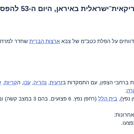
־ישראלית באיראן, היום ה-53 להפסקת האש
וחים על הפלת כטב"מ של צבא 
ארצות הברית
 שחדר למרחב 
ות ברחבי הצפון, עם התמקדות ב
זרעית
, 
נהריה
, 
עכו
, ה
קריות
, 
ק
רה
;
 נפץ), 
בית הלל
 (רחפן נפץ. 6 פצועים, בהם 3 במצב קשה) ובירנית.