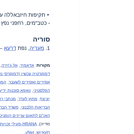
‣ תקיפות חיזבאללה ע
◦ כטב"מים, רחפני נפץ 
סוריה
1. 
מעריה
, נפת 
דרעא
 –
מקורות
: 
אדאמיר
, 
אל ג’זירה
, 
דמוקרטיה עכשיו (דמוקרסי נא
אסירים ואסירים לשעבר
, 
המכו
הפלסטיני
, 
וואפא סוכנות ידיע
יוניצף
, 
מחוץ לעדר
, 
מכתבי רו
הבריאות הלבנוני
, 
משרד הברי
האו"ם לתאום עניינים הומניטר
מדיה), 
HRANA-פעילי זכויות אדם סוכנות ידיעות
תעאיוש
, 
yNet
.