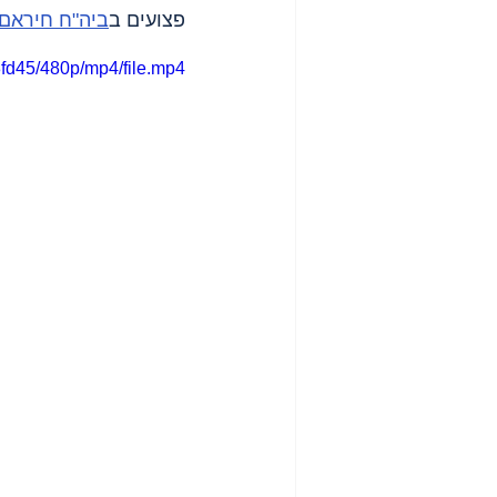
פצועים ב
ביה"ח חיראם
fd45/480p/mp4/file.mp4