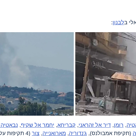
לי ב
לבנון
:
טיה
, 
רומן
, 
דיר אל זהראני
, 
קבריחא
, 
יחמר אל שקיף
, 
נבאטיה 
ה
 (תקיפת אמבולנס), 
ג'נדוריה
, 
מארואנייה
, 
צור