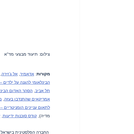
צילום: תיעוד מבצעי מד"א
מקורות
: 
אדאמיר
, 
אל ג’זירה
, 
הבינלאומי להגנה על ילדים –
תל אביב
, 
הסהר האדום הבינל
אמריקאים שהתנדבו בעזה
, 
מ
לתאום עניינים הומניטריים –
מדיה), 
קודס סוכנות ידיעות
, 
ש
החברה הפלסטינית בישראל