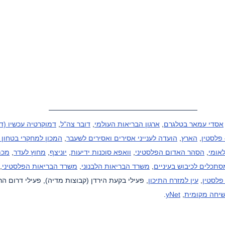
אסדי עמאר בטלגרם
, 
ארגון הבריאות העולמי
, 
דובר צה"ל
, 
דמוקרטיה עכשיו (דמ
 פלסטין
, 
הארץ
, 
הועדה לענייני אסירים ואסירים לשעבר
, 
המכון למחקרי בטחון 
אומי
, 
הסהר האדום הפלסטיני
, 
וואפא סוכנות ידיעות
, 
יוניצף
, 
מחוץ לעדר
, 
מכת
סתכלים לכיבוש בעיניים
, 
משרד הבריאות הלבנוני
, 
משרד הבריאות הפלסטיני
 
 פלסטין
, 
עין למזרח התיכון
, פעילי בקעת הירדן (קבוצות מדיה), פעילי דרום הר 
יחה מקומית
, 
yNet
.