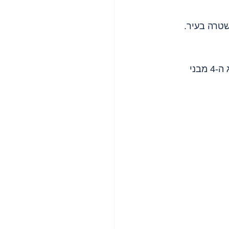
שטרה בעיר.
 - עבד סוועאד, בן 52, נורה למוות בידי רעולי פנים בפתח ביתו. הוא ההרוג ה-4 מבני 