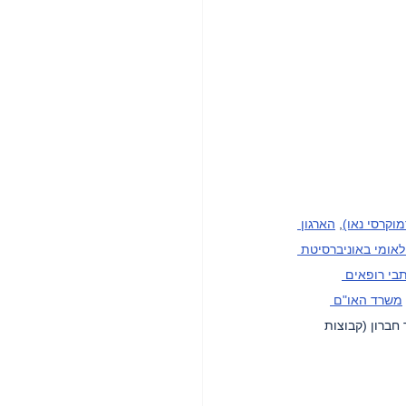
וקרסי נאו)
, 
הארגון 
לאומי באוניברסיטת 
בי רופאים 
,
משרד האו"ם 
חברון (קבוצות 