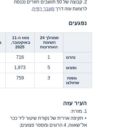
2. קבוצה של 50 תושבים חוזרים נכנסה 
לרצועת עזה דרך 
מעבר רפיח
.
נפגעים
סמהלך 24 
מאז ה-11 
השעות 
באוקטובר, 
ב
האחרונות
2025
716
1
נהרגו
1,973
5
נפצעו
759
3
גופות 
שחולצו
העיר עזה
1. מזרח:
‣ תקיפה אוירית של נקודת שיטור ליד ככר 
אל־שאווה, 4 הרוגים ומספר פצועים;