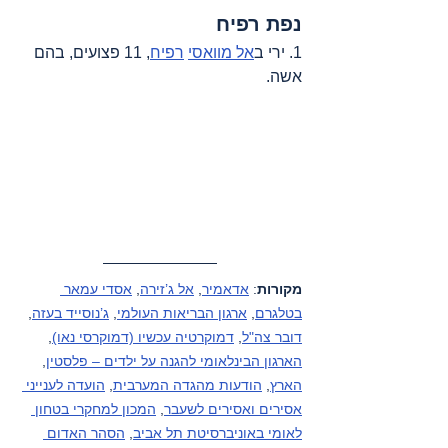
נפת רפיח
1. ירי ב
אל מוואסי
רפיח
, 11 פצועים, בהם 
אשה.
מקורות
: 
אדאמיר
, 
אל ג’זירה
, 
אסדי עמאר 
בטלגרם
, 
ארגון הבריאות העולמי
, 
ג’נוסייד בעזה
, 
דובר צה"ל
, 
דמוקרטיה עכשיו (דמוקרסי נאו)
, 
הארגון הבינלאומי להגנה על ילדים – פלסטין
, 
הארץ
, 
הודעות מהגדה המערבית
, 
הועדה לענייני 
אסירים ואסירים לשעבר
, 
המכון למחקרי בטחון 
לאומי באוניברסיטת תל אביב
, 
הסהר האדום 