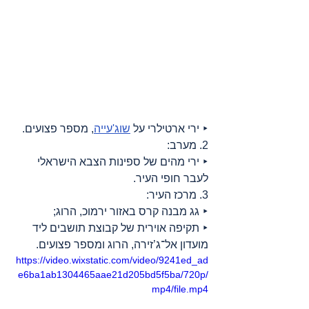
‣ ירי ארטילרי על 
שוג'עייה
, מספר פצועים.
2. מערב:
‣ ירי מהים של ספינות הצבא הישראלי 
לעבר חופי העיר.
3. מרכז העיר:
‣ גג מבנה קרס באזור ירמוכ, הרוג;
‣ תקיפה אוירית של קבוצת תושבים ליד 
מועדון אל־ג’זירה, הרוג ומספר פצועים.
https://video.wixstatic.com/video/9241ed_ad
e6ba1ab1304465aae21d205bd5f5ba/720p/
mp4/file.mp4