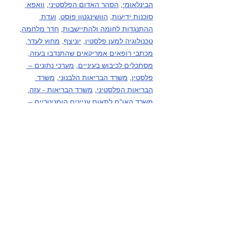
הבינלאומי
, 
הסהר האדום הפלסטיני
, 
וואפא 
סוכנות ידיעות
, 
הוושינגטון פוסט
, 
ועדת 
ההתנגדות לחומה ולהתיישבות
, 
חדר מלחמה
, 
טכנולוגיה למען פלסטין
, 
יוניצף
, 
מחוץ לעדר
, 
מכתבי רופאים אמריקאים שהתנדבו בעזה
, 
מסתכלים לכיבוש בעיניים
, 
מערכי נתונים – 
פלסטין
, 
משרד הבריאות הלבנוני
, 
משרד 
הבריאות הפלסטיני
, 
משרד הבריאות - עזה
, 
משרד האו"ם לתאום עניינים הומניטריים – 
פלסטין
, 
עין למזרח התיכון
, פעילי בקעת הירדן 
(קבוצות מדיה), פעילי דרום הר חברון (קבוצות 
מדיה), 
HRANA-פעילי זכויות אדם סוכנות 
ידיעות
, 
קודס סוכנות ידיעות
, 
רוזה ניוז
, 
שיחה 
מקומית
, 
תסנים סוכנות ידיעות
, 
תעאיוש
, 
yNet
.
רצועת עזה