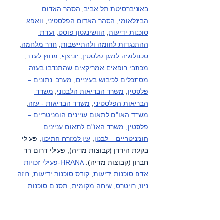
באוניברסיטת תל אביב
, 
הסהר האדום 
הבינלאומי
, 
הסהר האדום הפלסטיני
, 
וואפא 
סוכנות ידיעות
, 
הוושינגטון פוסט
, 
ועדת 
ההתנגדות לחומה ולהתיישבות
, 
חדר מלחמה
, 
טכנולוגיה למען פלסטין
, 
יוניצף
, 
מחוץ לעדר
, 
מכתבי רופאים אמריקאים שהתנדבו בעזה
, 
מסתכלים לכיבוש בעיניים
, 
מערכי נתונים – 
פלסטין
, 
משרד הבריאות הלבנוני
, 
משרד 
הבריאות הפלסטיני
, 
משרד הבריאות - עזה
, 
משרד האו"ם לתאום עניינים הומניטריים – 
פלסטין
, 
משרד האו"ם לתאום עניינים 
הומניטריים – לבנון
, 
עין למזרח התיכון
, פעילי 
בקעת הירדן (קבוצות מדיה), פעילי דרום הר 
חברון (קבוצות מדיה), 
HRANA-פעילי זכויות 
אדם סוכנות ידיעות
, 
קודס סוכנות ידיעות
, 
רוזה 
ניוז
, 
רויטרס
, 
שיחה מקומית
, 
תסנים סוכנות 
ידיעות
, 
תעאיוש
, 
yNet
.