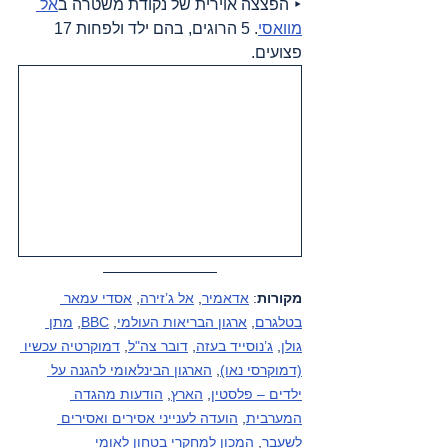
‣ הפצצה אוירית של נקודת משטרה ב
אל 
מוואסי
. 5 הרוגים, בהם ילד ולפחות 17 
פצועים.
מקורות
: 
אדאמיר
, 
אל ג’זירה
, 
אסדי עמאר 
בטלגרם
, 
ארגון הבריאות העולמי
, 
BBC
, 
מתן 
גולן
, 
ג’נוסייד בעזה
, 
דובר צה"ל
, 
דמוקרטיה עכשיו 
(דמוקרסי נאו)
, 
הארגון הבינלאומי להגנה על 
ילדים – פלסטין
, 
הארץ
, 
הודעות מהגדה 
המערבית
, 
הועדה לענייני אסירים ואסירים 
לשעבר
, 
המכון למחקרי בטחון לאומי 