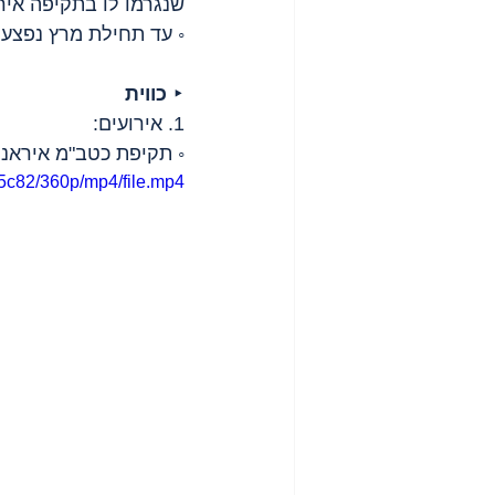
שנגרמו לו בתקיפה איר
◦ עד תחילת מרץ נפצעו במהלך המלחמ
‣ 
כווית
1. אירועים:
◦ תקיפת כטב"מ איראני
5c82/360p/mp4/file.mp4