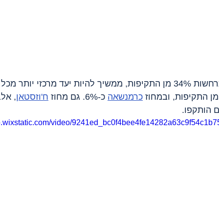
, שבו מתרחשות 34% מן התקיפות, ממשיך להיות יעד מרכזי יותר מ
כרמנשאה
 כ-6%. גם מחוז 
ח'וזסטאן
, אלב
ם הותקפו.
deo.wixstatic.com/video/9241ed_bc0f4bee4fe14282a63c9f54c1b7