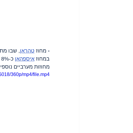
◦ מחוז 
טהראן
במחוז 
איספהאן
 כ-8% מן התקיפות, ובמחוז 
מחוזות מערביים נוספי
5018/360p/mp4/file.mp4