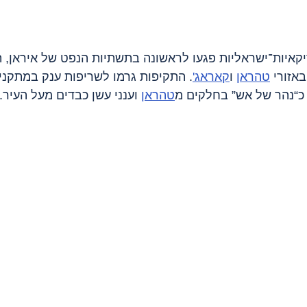
ריקאיות־ישראליות פגעו לראשונה בתשתיות הנפט של איראן, 
אזורי 
טהראן
 ו
קאראג'
. התקיפות גרמו לשריפות ענק במתקני 
 כ“נהר של אש” בחלקים מ
טהראן
 וענני עשן כבדים מעל העיר.