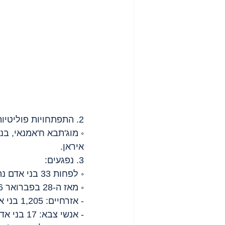
2. התפתחויות פוליטיות:
◦ מוג'תבא ח'אמנאי, בנ
איראן.
3. נפגעים:
◦ לפחות 33 בני אדם נהרגו היום ו-50 נוספים נפצעו.
◦ מאז ה-28 בפברואר 2026:
- אזרחיים: 1,205 בני אדם (בהם לפחות 194 ילדים).
- אנשי צבא: 17 בני אדם.