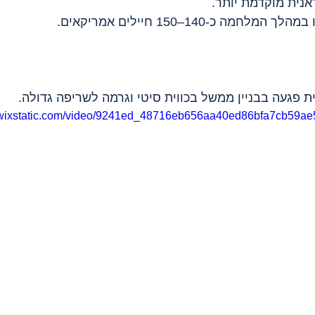
אנית מוקדמת יותר.
ה כ-140–150 חיילים אמריקאים.
ת פגעה בבניין ממשל בכווית סיטי וגרמה לשריפה גדולה.
o.wixstatic.com/video/9241ed_48716eb656aa40ed86bfa7cb59ae