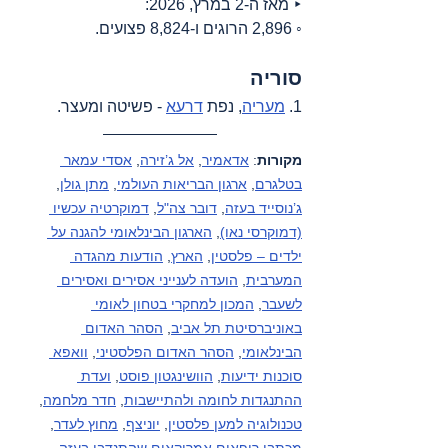
‣ מאז ה-2 במרץ, 2026:
◦ 2,896 הרוגים ו-8,824 פצועים.
סוריה
1. 
מעריה
, נפת 
דרעא
 - פשיטה ומעצר.
מקורות
: 
אדאמיר
, 
אל ג’זירה
, 
אסדי עמאר 
בטלגרם
, 
ארגון הבריאות העולמי
, 
מתן גולן
, 
ג’נוסייד בעזה
, 
דובר צה"ל
, 
דמוקרטיה עכשיו 
(דמוקרסי נאו)
, 
הארגון הבינלאומי להגנה על 
ילדים – פלסטין
, 
הארץ
, 
הודעות מהגדה 
המערבית
, 
הועדה לענייני אסירים ואסירים 
לשעבר
, 
המכון למחקרי בטחון לאומי 
באוניברסיטת תל אביב
, 
הסהר האדום 
הבינלאומי
, 
הסהר האדום הפלסטיני
, 
וואפא 
סוכנות ידיעות
, 
הוושינגטון פוסט
, 
ועדת 
ההתנגדות לחומה ולהתיישבות
, 
חדר מלחמה
, 
טכנולוגיה למען פלסטין
, 
יוניצף
, 
מחוץ לעדר
, 
מכתבי רופאים אמריקאים שהתנדבו בעזה
, 