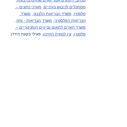
מסתכלים לכיבוש בעיניים
, 
מערכי נתונים – 
פלסטין
, 
משרד הבריאות הלבנוני
, 
משרד 
הבריאות הפלסטיני
, 
משרד הבריאות - עזה
, 
משרד האו"ם לתאום עניינים הומניטריים – 
פלסטין
, 
עין למזרח התיכון
, פעילי בקעת הירדן 
(קבוצות מדיה), פעילי דרום הר חברון (קבוצות 
מדיה), 
HRANA-פעילי זכויות אדם סוכנות 
ידיעות
, 
קודס סוכנות ידיעות
, 
רוזה ניוז
, 
שיחה 
מקומית
, 
תסנים סוכנות ידיעות
, 
תעאיוש
, 
yNet
.
גזרות אחרות