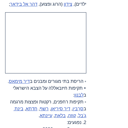
ילדים), 
צידון
 (הרוג ופצוע), 
דהר אל בידאר
;
◦ הריסת בתי מגורים ומבנים ב
דיר מימאס
.
‣ תקיפות חיזבאללה על הצבא הישראלי 
ב
לבנון
:
◦ תקיפות רחפנים, רקטות ופצצות מרגמה 
ב
סרֶבּין
, 
דיר סיריאן
, 
רשף
, 
חדתא
, 
בינת 
ג'בל
, 
קוזה
, 
בלאת
, 
עיינתא
.
2. נפגעים: