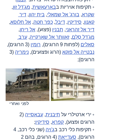
◦ תקיפות אויריות ב
בארעאשית
, 
מג'דל זוּן
, 
שקרא
, 
בורג' אל שמאלי
, 
בית יהון
, 
דיר 
קאנון
, 
סידיקין
, 
דיבל
, 
כפר חטה
, 
אל חלוסא
, 
דיר אל זהראני
, 
תבנין
 (פצוע), 
אל ריחן
, 
מג'דל סֶלְם
, 
זאוותר אל שארקייה
, 
ערב 
סאלים
 (לפחות 9 הרוגים), 
רומין
 (3 הרוגים), 
נבטייה אל פוקא
 (הרוג ופצועים), 
נימריה
 (3 
הרוגים);
לפני ואחרי   
◦ ירי ארטילרי על 
תיבנית
, 
עבאסייה
 (2 
הרוגים ופצוע), 
קפרא
, 
סידיקין
;
◦ תקיפות כלי רכב ב
ג'ויה
 (שני כלי רכב, 4 
הרוגים), 
סעדייאת
 (4 הרוגים, בהם 2 