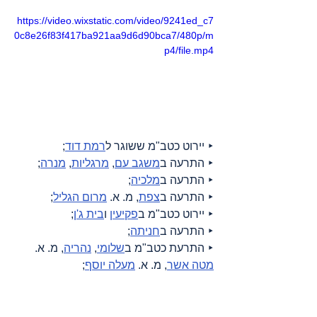
https://video.wixstatic.com/video/9241ed_c7
0c8e26f83f417ba921aa9d6d90bca7/480p/m
p4/file.mp4
‣ יירוט כטב"מ ששוגר ל
רמת דוד
;
‣ התרעה ב
משגב עם
, 
מרגליות
, 
מנרה
;
‣ התרעה ב
מלכיה
;
‣ התרעה ב
צפת
, מ. א. 
מרום הגליל
;
‣ יירוט כטב"מ ב
פקיעין
 ו
בית ג'ן
;
‣ התרעה ב
חניתה
;
‣ התרעת כטב"מ ב
שלומי
, 
נהריה
, מ. א. 
מטה אשר
, מ. א. 
מעלה יוסף
;