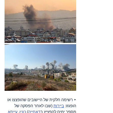
‣ רשימה חלקית של היישובים שהופצצו או 
הופגזו: 
ביירות
 (שבו לאחר הפסקה של 
מספר ימים להפציץ ב
דאחייה
) 
כונין
, 
עייתא 