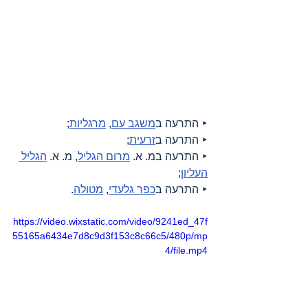
‣ התרעה ב
משגב עם
, 
מרגליות
;
‣ התרעה ב
זרעית
;
‣ התרעה במ. א. 
מרום הגליל
, מ. א. 
הגליל 
העליון
;
‣ התרעה ב
כפר גלעדי
, 
מטולה
.
https://video.wixstatic.com/video/9241ed_47f
55165a6434e7d8c9d3f153c8c66c5/480p/mp
4/file.mp4