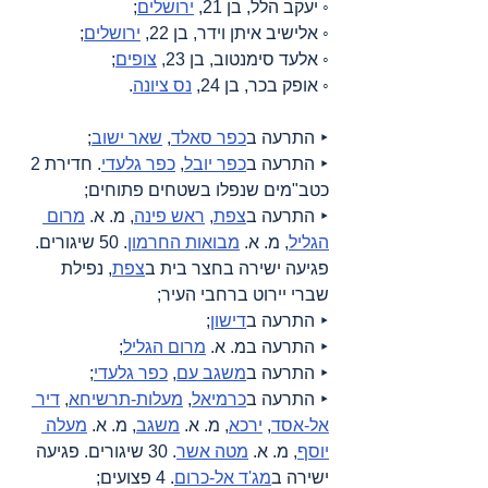
◦ יעקב הלל, בן 21, 
ירושלים
;
◦ אלישיב איתן וידר, בן 22, 
ירושלים
;
◦ אלעד סימנטוב, בן 23, 
צופים
;
◦ אופק בכר, בן 24, 
נס ציונה
.
‣ התרעה ב
כפר סאלד
, 
שאר ישוב
;
‣ התרעה ב
כפר יובל
, 
כפר גלעדי
. חדירת 2 
כטב"מים שנפלו בשטחים פתוחים;
‣ התרעה ב
צפת
, 
ראש פינה
, מ. א. 
מרום 
הגליל
, מ. א. 
מבואות החרמון
. 50 שיגורים. 
פגיעה ישירה בחצר בית ב
צפת
, נפילת 
שברי יירוט ברחבי העיר;
‣ התרעה ב
דישון
;
‣ התרעה במ. א. 
מרום הגליל
;
‣ התרעה ב
משגב עם
, 
כפר גלעדי
;
‣ התרעה ב
כרמיאל
, 
מעלות-תרשיחא
, 
דיר 
אל-אסד
, 
ירכא
, מ. א. 
משגב
, מ. א. 
מעלה 
יוסף
, מ. א. 
מטה אשר
. 30 שיגורים. פגיעה 
ישירה ב
מג'ד אל-כרום
. 4 פצועים;