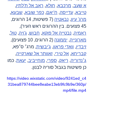
א שעב
, 
מרכּבא
, 
חולא
, 
ראב אל ת'לתין
, 
טייבא
, 
עדייסה
, 
ח'יאם
, 
כפר שובא
, 
שבעא
, 
מרג' עיון
, 
נבאטיה
 (7 פשיטות, 14 הרוגים, 
45 פצועים. בין ההרוגים ראש העיר), 
ראמיה
, 
נבטייה אל פוקא
, 
חבוש
, 
ג'ויה
, 
טול
, 
מארונייה
, 
יממונה
 (2 הרוגים, 10 פצועים), 
זיבדין
, 
וואדי פראון
, 
ג'יבשית
, מרג׳ ס׳פא, 
קבריחא
, 
אל טירי
, 
זאוותר אל שארקייה
, 
ג׳נדוריה
, 
ריאק
, 
ספרי
, 
מוחייביב
, 
יעאת
. כמו 
כן פשיטות בגבול סוריה לבנון.
https://video.wixstatic.com/video/9241ed_c4
31bea879744bee8eabe13eb9fc9b9e/360p/
mp4/file.mp4