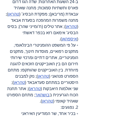
ב-24 השעות האחרונות: שדה הגז דרום 
פארס ותשתיות סמוכות; מחנה שאהיד 
עבאדת (מריבאן); מפקדת הבסיג’ (
טהראן
); 
מחנה משמרות המהפכה בסעדת אבאד 
(
טהראן
); אתר טילים (ח’ומייני שהר); בסיס 
הבסיג’ אימאם רזא בכפר דאשתי 
(
איספהאן
).
◦ על פי המשפט ההומניטרי הבינלאומי, 
מתקנים רפואיים, מוסדות חינוך, מתקנים 
הומניטריים, אתרים דתיים ומרכזי שירותי 
חירום הם בין האובייקטים הזכאים להגנה 
מיוחדת. בין האובייקטים שהותקפו: מתחם 
הספורט פנהאני (
טהראן
); נזק למבנים 
היסטוריים במתחם סעדאבאד (
טהראן
); 
שני אולמות היאבקות (
טהראן
); אתר תחנת 
הכוח הגרעינית ב
בושהאר
; מתחם הספורט 
שאהיד קאזמי (
טהראן
).
2. נפגעים:
◦ בכיר אחד, שר המודיעין האיראני 