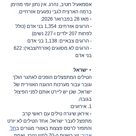
אסמאעיל חטיב, נהרג. אין נתון יומי מהימן 
ברמה הארצית לגבי נפגעים אזרחיים.
◦ מאז 28 בפברואר 2026:
- הרוגים אזרחים: 1,354 בני אדם (כולל 
לפחות 207 ילדים ו-227 נשים)
- הרוגים צבאיים: 1,138 בני אדם
- הרוגים לא מסווגים (אזרחי/צבאי): 622 
בני אדם
‣ 
ישראל
הטילים המתפצלים הופכים לאתגר הולך 
וגובר עבור מערכות ההגנה האווירית של 
ישראל, שכן יש ליירט אותם לפני הפיצול 
בגובה.
1. אירועים:
◦ איראן שיגרה טילים עם ראשי קרב 
מתפצל לעבר ישראל. אחד הטילים לא יורט 
והתפזר לרסס פצצות באזורי מגורים ב
תל 
אביב
; זוג בשנות ה-70 לחייו נהרג, ואחת 