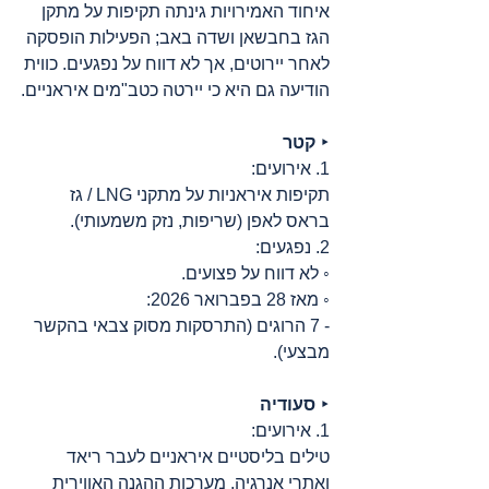
איחוד האמירויות גינתה תקיפות על מתקן 
הגז בחבשאן ושדה באב; הפעילות הופסקה 
לאחר יירוטים, אך לא דווח על נפגעים. כווית 
הודיעה גם היא כי יירטה כטב"מים איראניים.
‣ 
קטר
1. אירועים:
תקיפות איראניות על מתקני LNG / גז 
בראס לאפן (שריפות, נזק משמעותי).
2. נפגעים:
◦ לא דווח על פצועים.
◦ מאז 28 בפברואר 2026:
- 7 הרוגים (התרסקות מסוק צבאי בהקשר 
מבצעי).
‣ 
סעודיה
1. אירועים:
טילים בליסטיים איראניים לעבר ריאד 
ואתרי אנרגיה. מערכות ההגנה האווירית 