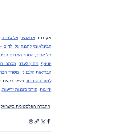
מקורות
: 
אדאמיר
, 
אל ג’זירה
, 
הבינלאומי להגנה על ילדים –
תל אביב
, 
הסהר האדום הבינל
יוניצף
, 
מחוץ לעדר
, 
מכתבי רו
הבריאות הלבנוני
, 
משרד הברי
למזרח התיכון
, פעילי בקעת ה
ידיעות
, 
קודס סוכנות ידיעות
, 
החברה הפלסטינית בישראל