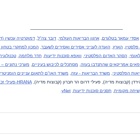
אסדי עמאר בטלגרם
, 
ארגון הבריאות העולמי
, 
דובר צה"ל
, 
דמוקרטיה עכשיו (דמ
 פלסטין
, 
הארץ
, 
הועדה לענייני אסירים ואסירים לשעבר
, 
המכון למחקרי בטחון 
אומי
, 
הסהר האדום הפלסטיני
, 
וואפא סוכנות ידיעות
, 
חדר מלחמה
, 
טכנולוגיה
פאים אמריקאים שהתנדבו בעזה
, 
מסתכלים לכיבוש בעיניים
, 
מערכי נתונים – 
אות הפלסטיני
, 
משרד הבריאות - עזה
, 
משרד האו"ם לתאום עניינים הומניטרי
ירדן (קבוצות מדיה), פעילי דרום הר חברון (קבוצות מדיה), 
HRANA-פעילי
שיחה מקומית
, 
תסנים סוכנות ידיעות
, 
yNet
.