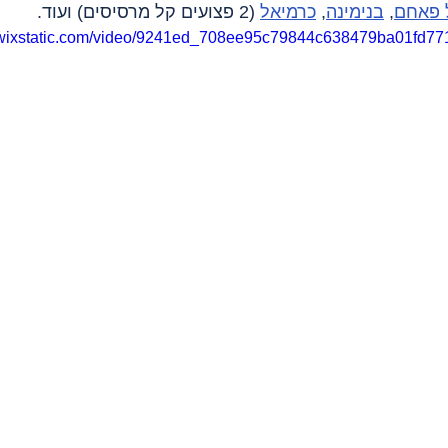
 פאחם
, 
בנימינה
, 
כרמיאל
 (2 פצועים קל מרסיסים) ועוד.
o.wixstatic.com/video/9241ed_708ee95c79844c638479ba01fd77