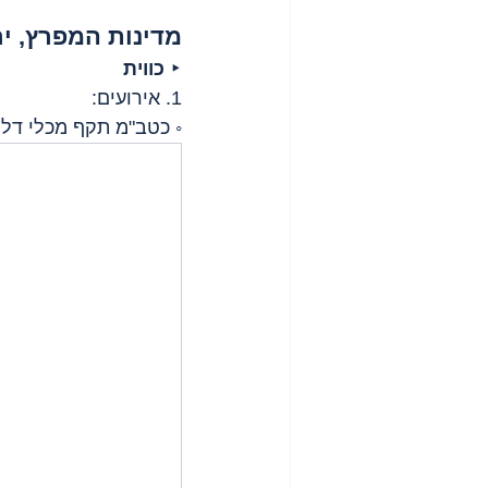
מדינות המפרץ, יר
‣ 
כווית
1. אירועים:
◦ כטב"מ תקף מכלי דלק