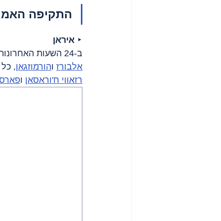
התקיפה האמריק
‣ 
איראן
ב-24 השעות האחרונות דווחו תקיפות במספר מחוזות. מחוז 
אלבורז
 ו
הורמוזגאן
, כל אחד
רזאווי ח'וראסאן
 ו
פארס