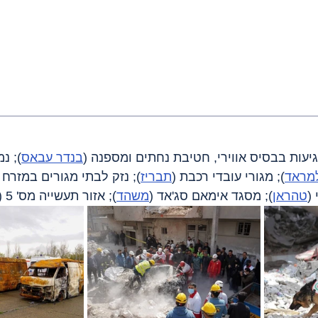
גיעות בבסיס אווירי, חטיבת נחתים ומספנה (
בנדר עבאס
); נ
מראד
); מגורי עובדי רכבת (
תבריז
); נזק לבתי מגורים במזרח 
(
טהראן
); מסגד אימאם סג'אד (
משהד
); אזור תעשייה מס' 5 (