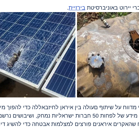
רי יירוט באוניברסיטת 
בירזיית
.
 מדווח על שיתוף םעולה בין איראן לחיזבאללה כדי להפוך מי
סייבר למטרות בשטח. מידע של לפחות 50 חברות ישראליות נמחק, ושיבוש
 שהאקרים איראנים פורצים למצלמות אבטחה כדי להשיג דיו