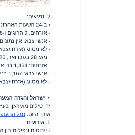
2. נפגעים:
◦ ב-24 השעות האחרונות:
- אזרחים: 9 הרוגים ו-18 פצועים;
- אנשי צבא: אין נתונים;
- לא מסווג (אזרחי/צבאי
◦ מאז 28 בפברואר, 2026 נהרגו:
- אזרחים: 1,464 בני אדם (כולל לפחות 217 ילדים);
- אנשי צבא: 1,167 בני אדם;
- לא מסווג (אזרחי/צבאי): 669 בני 
‣ 
ישראל והגדה המער
ירי טילים מאיראן, בעי
אורך היום. 
נמל התעופה 
1. אירועים:
◦ יירוטים ונפילות בין 