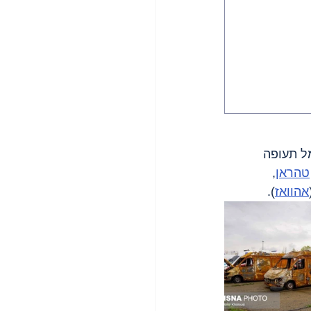
מל תעופה 
טהראן
, 
אהוואז
).