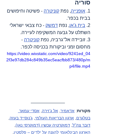
סוריה
1. 
אוּפנייה
, נפת 
קוניטרה
 - פשיטה וחיפושים 
בבית בכפר.
2. 
בית ג'אן
, נפת 
דמשק
 - כח צבאי ישראלי 
השתלט על גבעה המשקיפה לעיירה.
3. זוביידה אל־גרביה, נפת 
קוניטרה
 - 
מחסום זמני וביקורות בכניסה לכפר.
https://video.wixstatic.com/video/9241ed_04
2f3e97db284c849b35ec5eacfbb873/480p/m
p4/file.mp4
מקורות
: 
אדאמיר
, 
אל ג’זירה
, 
אסדי עמאר 
בטלגרם
, 
ארגון הבריאות העולמי
, 
ג’נוסייד בעזה
, 
דובר צה"ל
, 
דמוקרטיה עכשיו (דמוקרסי נאו)
, 
הארגון הבינלאומי להגנה על ילדים – פלסטין
, 