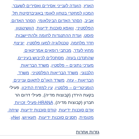
הארץ
, 
הועדה לענייני אסירים ואסירים לשעבר
, 
המכון למחקרי בטחון לאומי באוניברסיטת תל 
אביב
, 
הסהר האדום הבינלאומי
, 
הסהר האדום 
הפלסטיני
, 
וואפא סוכנות ידיעות
, 
הוושינגטון 
פוסט
, 
ועדת ההתנגדות לחומה ולהתיישבות
, 
חדר מלחמה
, 
טכנולוגיה למען פלסטין
, 
יוניצף
, 
מחוץ לעדר
, 
מכתבי רופאים אמריקאים 
שהתנדבו בעזה
, 
מסתכלים לכיבוש בעיניים
, 
מערכי נתונים – פלסטין
, 
משרד הבריאות 
הלבנוני
, 
משרד הבריאות הפלסטיני
, 
משרד 
הבריאות - עזה
, 
משרד האו"ם לתאום עניינים 
הומניטריים – פלסטין
, 
עין למזרח התיכון
, פעילי 
בקעת הירדן (קבוצות מדיה), פעילי דרום הר 
חברון (קבוצות מדיה), 
HRANA-פעילי זכויות 
אדם סוכנות ידיעות
, 
קודס סוכנות ידיעות
, 
שיחה 
מקומית
, 
תסנים סוכנות ידיעות
, 
תעאיוש
, 
yNet
.
גזרות אחרות