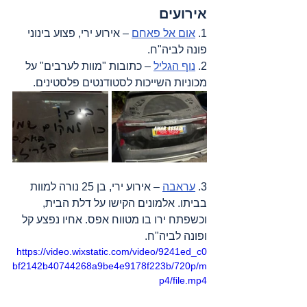
אירועים
1. 
אום אל פאחם
 – אירוע ירי, פצוע בינוני 
פונה לביה"ח.
2. 
נוף הגליל
 – כתובות "מוות לערבים" על 
מכוניות השייכות לסטודנטים פלסטינים.
3. 
עראבה
 – אירוע ירי, בן 25 נורה למוות 
בביתו. אלמונים הקישו על דלת הבית, 
וכשפתח ירו בו מטווח אפס. אחיו נפצע קל 
ופונה לביה"ח.
https://video.wixstatic.com/video/9241ed_c0
bf2142b40744268a9be4e9178f223b/720p/m
p4/file.mp4