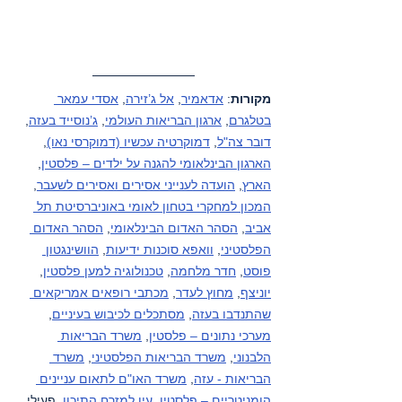
מקורות
: 
אדאמיר
, 
אל ג’זירה
, 
אסדי עמאר 
בטלגרם
, 
ארגון הבריאות העולמי
, 
ג’נוסייד בעזה
, 
דובר צה"ל
, 
דמוקרטיה עכשיו (דמוקרסי נאו)
, 
הארגון הבינלאומי להגנה על ילדים – פלסטין
, 
הארץ
, 
הועדה לענייני אסירים ואסירים לשעבר
, 
המכון למחקרי בטחון לאומי באוניברסיטת תל 
אביב
, 
הסהר האדום הבינלאומי
, 
הסהר האדום 
הפלסטיני
, 
וואפא סוכנות ידיעות
, 
הוושינגטון 
פוסט
, 
חדר מלחמה
, 
טכנולוגיה למען פלסטין
, 
יוניצף
, 
מחוץ לעדר
, 
מכתבי רופאים אמריקאים 
שהתנדבו בעזה
, 
מסתכלים לכיבוש בעיניים
, 
מערכי נתונים – פלסטין
, 
משרד הבריאות 
הלבנוני
, 
משרד הבריאות הפלסטיני
, 
משרד 
הבריאות - עזה
, 
משרד האו"ם לתאום עניינים 
הומניטריים – פלסטין
, 
עין למזרח התיכון
, פעילי 