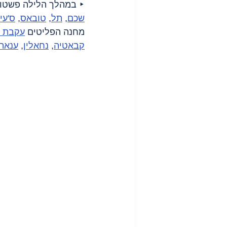
‣ במהלך הלילה פשטו ה
שכם
, 
תל
, 
טובאס
, 
ס'עי
מחנה הפליטים 
עקבת ג
קבאטיה
, 
נחאלין
, 
ענאת