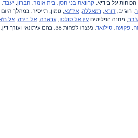
כוחות על בידיא, 
קרוואת בני חסן
, 
בית אומר
, 
חברון
, 
יעבד
, 
ר
, רוג’יב, 
דורא
, 
רמאללה
, 
איד'נא
, טמון, תייסיר. במהלך היום
'בר
, מחנה הפליטים 
עין אל סולטן
, 
עראבה
, 
אל בירה
, 
אל ח'א
ה
, 
פקועה
, 
סילואד
. נעצרו לפחות 38, בהם עיתונאי ועורך דין.