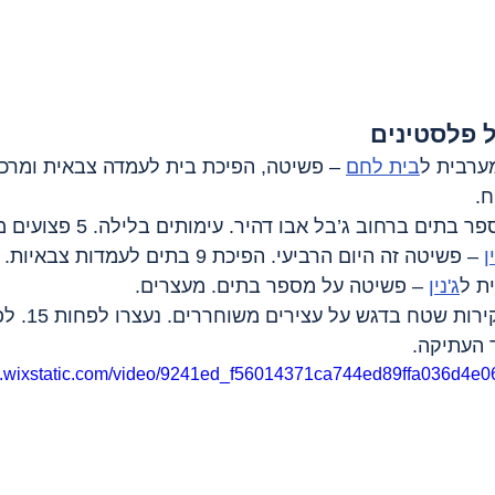
 פלסטינים
מערבית ל
בית לחם
 – פשיטה, הפיכת בית לעמדה צבאית ומרכז
ח.
תים ברחוב ג’בל אבו דהיר. עימותים בלילה. 5 פצועים מירי.
ן
 – פשיטה זה היום הרביעי. הפיכת 9 בתים לעמדות צבאיות.
ת ל
ג'נין
 – פשיטה על מספר בתים. מעצרים.
 – עיכובים וחקירות 
 העתיקה.
eo.wixstatic.com/video/9241ed_f56014371ca744ed89ffa036d4e0