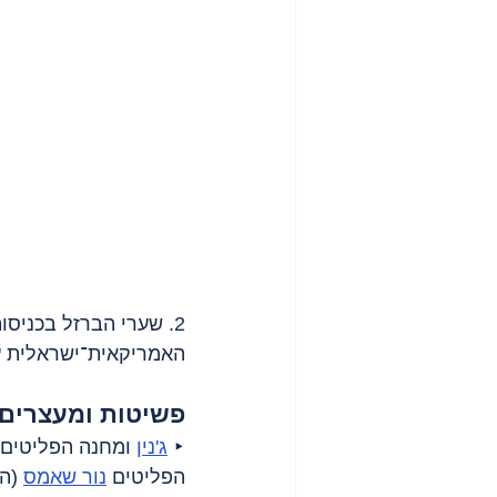
2. שערי הברזל בכניס
האמריקאית־ישראלית על
פשיטות ומעצרים
‣ 
ג'נין
 ומחנה הפליטים 
הפליטים 
נור שאמס
 (היו