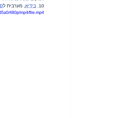
10. 
בידיא
, מערבית ל
סל
d5a0/480p/mp4/file.mp4