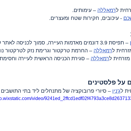
רחית ל
רמאללה
 – עימותים.
כם
 - עיכובים, חקירות שטח ומעצרים.
 – תפיסת 3.9 דונמים מאדמות העיירה, סמוך לכניסה לאתר שא-נור.
מזרחית ל
רמאללה
 – החרמת טרקטור וגרימת נזק לטרקטור נו
 מזרחית ל
רמאללה
 – סגירת הכניסה הראשית לעיירה וחסימת
 על פלסטינים
ית ל
ג'נין
 – סיורי פרובוקציה של מתנחלים ליד בתי התושבים
deo.wixstatic.com/video/9241ed_2ffcd1edf02f4793a3ce8d263713