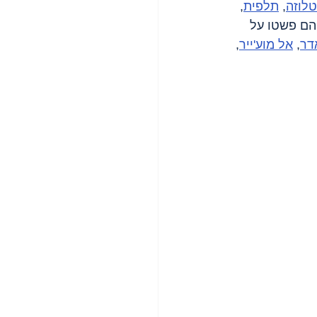
טלוזה
, 
תלפית
, 
 הם פשטו על 
דר
, 
אל מוע'ייר
, 