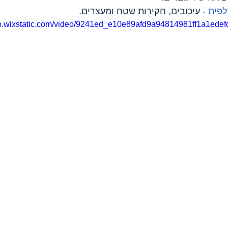
פית
 - עיכובים, חקירות שטח ומעצרים.
deo.wixstatic.com/video/9241ed_e10e89afd9a94814981ff1a1edef