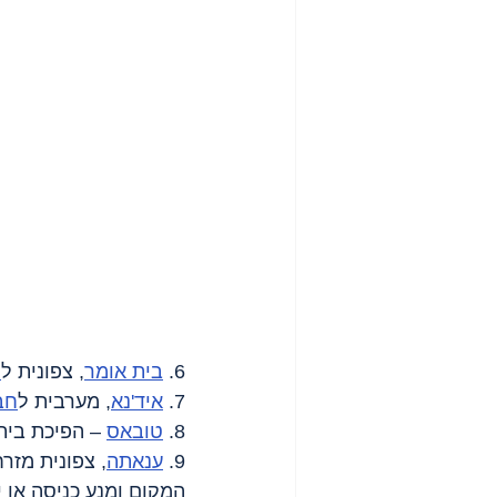
6. 
בית אומר
, צפונית ל
ח
7. 
איד'נא
, מערבית ל
חב
8. 
טובאס
 – הפיכת בית
9. 
ענאתה
, צפונית מזר
המקום ומנע כניסה או י