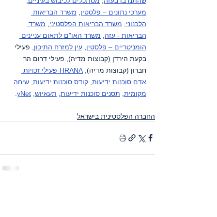
שהתנדבו בעזה
, 
מסתכלים לכיבוש בעיניים
, 
מערכי נתונים – פלסטין
, 
משרד הבריאות 
הלבנוני
, 
משרד הבריאות הפלסטיני
, 
משרד 
הבריאות - עזה
, 
משרד האו"ם לתאום עניינים 
הומניטריים – פלסטין
, 
עין למזרח התיכון
, פעילי 
בקעת הירדן (קבוצות מדיה), פעילי דרום הר 
חברון (קבוצות מדיה), 
HRANA-פעילי זכויות 
אדם סוכנות ידיעות
, 
קודס סוכנות ידיעות
, 
שיחה 
מקומית
, 
תסנים סוכנות ידיעות
, 
תעאיוש
, 
yNet
.
החברה הפלסטינית בישראל