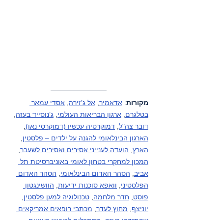
מקורות
: 
אדאמיר
, 
אל ג’זירה
, 
אסדי עמאר 
בטלגרם
, 
ארגון הבריאות העולמי
, 
ג’נוסייד בעזה
, 
דובר צה"ל
, 
דמוקרטיה עכשיו (דמוקרסי נאו)
, 
הארגון הבינלאומי להגנה על ילדים – פלסטין
, 
הארץ
, 
הועדה לענייני אסירים ואסירים לשעבר
, 
המכון למחקרי בטחון לאומי באוניברסיטת תל 
אביב
, 
הסהר האדום הבינלאומי
, 
הסהר האדום 
הפלסטיני
, 
וואפא סוכנות ידיעות
, 
הוושינגטון 
פוסט
, 
חדר מלחמה
, 
טכנולוגיה למען פלסטין
, 
יוניצף
, 
מחוץ לעדר
, 
מכתבי רופאים אמריקאים 