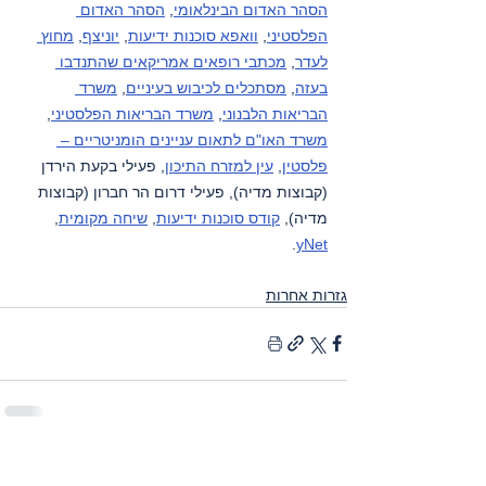
הסהר האדום הבינלאומי
, 
הסהר האדום 
הפלסטיני
, 
וואפא סוכנות ידיעות
, 
יוניצף
, 
מחוץ 
לעדר
, 
מכתבי רופאים אמריקאים שהתנדבו 
בעזה
, 
מסתכלים לכיבוש בעיניים
, 
משרד 
הבריאות הלבנוני
, 
משרד הבריאות הפלסטיני
, 
משרד האו"ם לתאום עניינים הומניטריים – 
פלסטין
, 
עין למזרח התיכון
, פעילי בקעת הירדן 
(קבוצות מדיה), פעילי דרום הר חברון (קבוצות 
מדיה), 
קודס סוכנות ידיעות
, 
שיחה מקומית
, 
.
yNet
גזרות אחרות