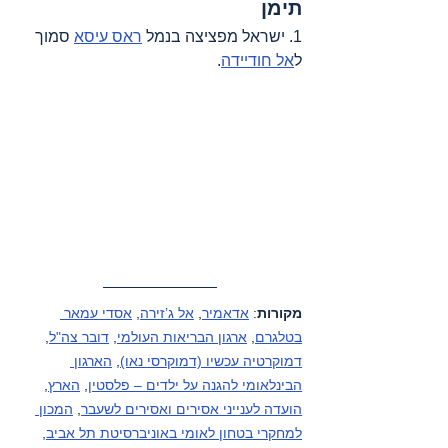
תימן
1. ישראל מפציצה בנמל 
ראס עיסא
 סמוך 
ל
אל חודיידה
.
מקורות
: 
אדאמיר
, 
אל ג’זירה
, 
אסדי עמאר 
בטלגרם
, 
ארגון הבריאות העולמי
, 
דובר צה"ל
, 
דמוקרטיה עכשיו (דמוקרסי נאו)
, 
הארגון 
הבינלאומי להגנה על ילדים – פלסטין
, 
הארץ
, 
הועדה לענייני אסירים ואסירים לשעבר
, 
המכון 
למחקרי בטחון לאומי באוניברסיטת תל אביב
, 