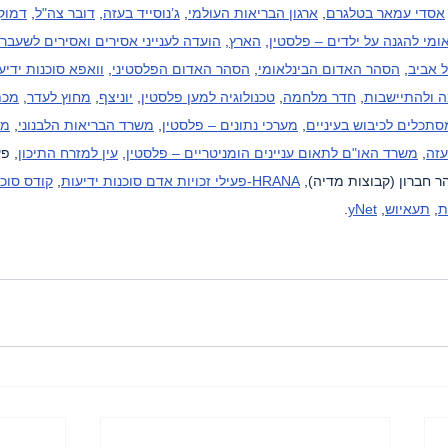
אסדי עמאר בטלגרם
, 
ארגון הבריאות העולמי
, 
ג’נוסייד בעזה
, 
דובר צה"ל
, 
דמוקר
ומי להגנה על ילדים – פלסטין
, 
הארץ
, 
הועדה לענייני אסירים ואסירים לשעבר
 אביב
, 
הסהר האדום הבינלאומי
, 
הסהר האדום הפלסטיני
, 
וואפא סוכנות ידיע
 ולהתיישבות
, 
חדר מלחמה
, 
טכנולוגיה למען פלסטין
, 
יוניצף
, 
מחוץ לעדר
, 
מכת
סתכלים לכיבוש בעיניים
, 
מערכי נתונים – פלסטין
, 
משרד הבריאות הלבנוני
, 
מש
עזה
, 
משרד האו"ם לתאום עניינים הומניטריים – פלסטין
, 
עין למזרח התיכון
, פ
ר חברון (קבוצות מדיה), 
HRANA-פעילי זכויות אדם סוכנות ידיעות
, 
קודס סוכנ
ת
, 
תעאיוש
, 
yNet
.