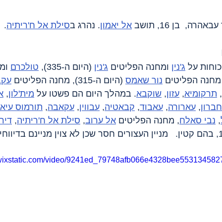
אל יאמון
. נהרג ב
סילת אל ח'ריתיה
.
וחות על 
ג'נין
 ומחנה הפליטים 
ג'נין
 (היום ה-335), 
טולכרם
 ומ
נור שאמס
 (היום ה-315), מחנה הפליטים 
עקב
, 
תרקומיא
, 
עזון
, 
שוקבא
. במהלך היום הם פשטו על 
מית'לון
, 
א
חברון
, 
עארורה
, 
עאבוד
, 
קבאטיה
, 
עבווין
, 
עקאבה
, 
תורמוס עיא
, 
נבי סאלח
, מחנה הפליטים 
אל ערוב
, 
סילת אל ח'ריתיה
, 
דיר
. נעצרו לפחות 12, בהם קטין.   מניין העצורים חסר שכן לא צוין מניינם בדי
o.wixstatic.com/video/9241ed_79748afb066e4328bee553134582