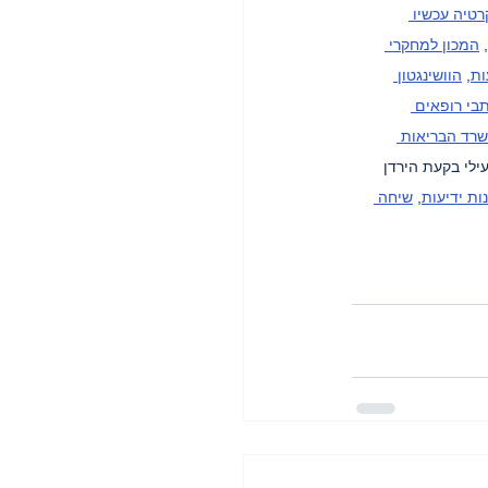
טיה עכשיו 
, 
המכון למחקרי 
ות
, 
הוושינגטון 
בי רופאים 
רד הבריאות 
עילי בקעת הירדן 
ות ידיעות
, 
שיחה 