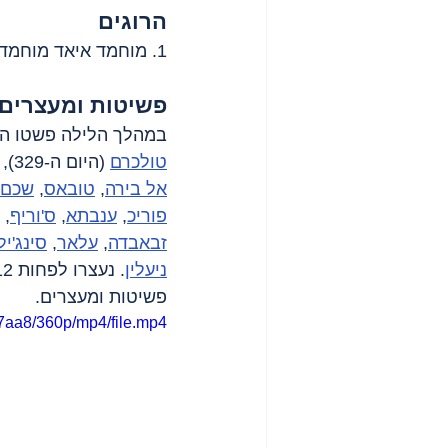
הרוגים
1. מוחמד איאד מוחמד עבאהרה,  בן 16, תושב 
פשיטות ומעצרים
במהלך הלילה פשטו הכ
טולכרם
 (היום ה-329), מחנה הפליטים 
אל בירה
, 
טובאס
, 
שכם
פוריכ
, 
ענבתא
, 
ס'וריף
, 
זבאבדה
, 
עלאר
, 
סינג'יל
ניעלין
פשיטות ומעצרים.
7aa8/360p/mp4/file.mp4