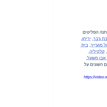
חנה הפליטים 
ת ג'בר
, 
יריחו
, 
ל מוע'ייר
, 
בית 
, 
קלקיליה
, 
 אבו משעל
, 
ווחים השונים על 
https://vide