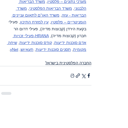
מערכי נתונים – פלסטין
, 
משרד הבריאות 
הלבנוני
, 
משרד הבריאות הפלסטיני
, 
משרד 
הבריאות - עזה
, 
משרד האו"ם לתאום עניינים 
הומניטריים – פלסטין
, 
עין למזרח התיכון
, פעילי 
בקעת הירדן (קבוצות מדיה), פעילי דרום הר 
חברון (קבוצות מדיה), 
HRANA-פעילי זכויות 
אדם סוכנות ידיעות
, 
קודס סוכנות ידיעות
, 
שיחה 
מקומית
, 
תסנים סוכנות ידיעות
, 
תעאיוש
, 
yNet
.
החברה הפלסטינית בישראל