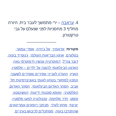
4. 
עראבה
 – ירי מתמשך לעבר בית. היורה 
מחליף 3 מחסניות לפני שנעלם על גבי 
טרקטורון.
מקורות
: 
אדאמיר
, 
אל ג’זירה
, 
אסדי עמאר 
בטלגרם
, 
ארגון הבריאות העולמי
, 
ג’נוסייד בעזה
, 
דובר צה"ל
, 
דמוקרטיה עכשיו (דמוקרסי נאו)
, 
הארגון הבינלאומי להגנה על ילדים – פלסטין
, 
הארץ
, 
הועדה לענייני אסירים ואסירים לשעבר
, 
המכון למחקרי בטחון לאומי באוניברסיטת תל 
אביב
, 
הסהר האדום הבינלאומי
, 
הסהר האדום 
הפלסטיני
, 
וואפא סוכנות ידיעות
, 
הוושינגטון 
פוסט
, 
חדר מלחמה
, 
טכנולוגיה למען פלסטין
, 
יוניצף
, 
מחוץ לעדר
, 
מכתבי רופאים אמריקאים 
שהתנדבו בעזה
, 
מסתכלים לכיבוש בעיניים
, 