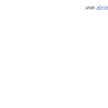
והילא
, פצוע;