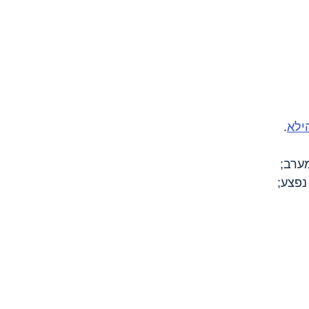
ילא
.
מערב;
נפצע;