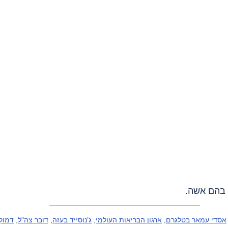
אסדי עמאר בטלגרם
, 
ארגון הבריאות העולמי
, 
ג’נוסייד בעזה
, 
דובר צה"ל
, 
דמוקר