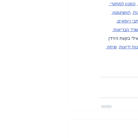
, 
המכון למחקרי 
ות
, 
הוושינגטון 
בי רופאים 
רד הבריאות 
עילי בקעת הירדן 
ות ידיעות
, 
שיחה 