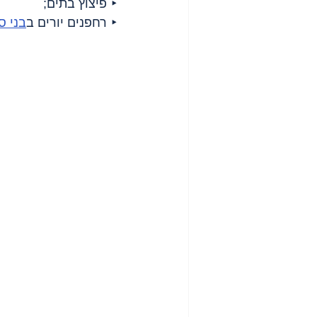
‣ פיצוץ בתים;
‣ רחפנים יורים ב
בני ס