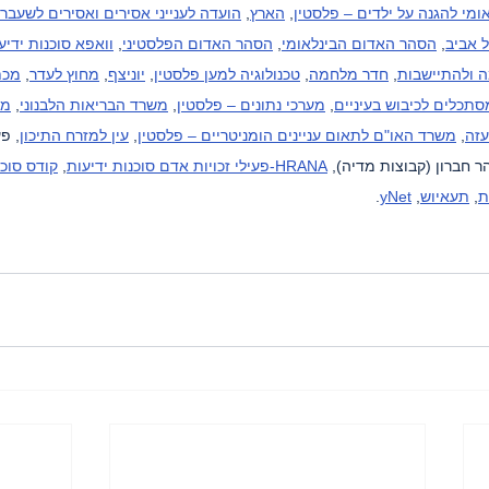
ומי להגנה על ילדים – פלסטין
, 
הארץ
, 
הועדה לענייני אסירים ואסירים לשעבר
 אביב
, 
הסהר האדום הבינלאומי
, 
הסהר האדום הפלסטיני
, 
וואפא סוכנות ידיע
 ולהתיישבות
, 
חדר מלחמה
, 
טכנולוגיה למען פלסטין
, 
יוניצף
, 
מחוץ לעדר
, 
מכת
סתכלים לכיבוש בעיניים
, 
מערכי נתונים – פלסטין
, 
משרד הבריאות הלבנוני
, 
מש
עזה
, 
משרד האו"ם לתאום עניינים הומניטריים – פלסטין
, 
עין למזרח התיכון
, פ
ר חברון (קבוצות מדיה), 
HRANA-פעילי זכויות אדם סוכנות ידיעות
, 
קודס סוכנ
ת
, 
תעאיוש
, 
yNet
.