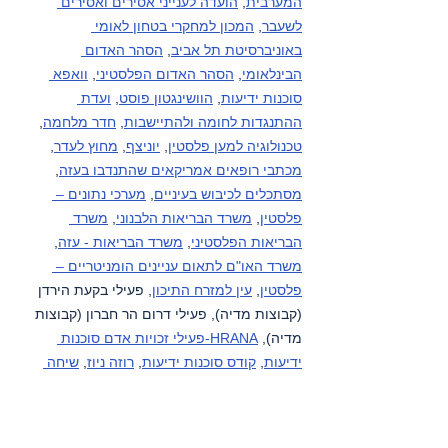
המערבית
, 
הועדה לענייני אסירים ואסירים 
לשעבר
, 
המכון למחקרי בטחון לאומי 
באוניברסיטת תל אביב
, 
הסהר האדום 
הבינלאומי
, 
הסהר האדום הפלסטיני
, 
וואפא 
סוכנות ידיעות
, 
הוושינגטון פוסט
, 
ועדת 
ההתנגדות לחומה ולהתיישבות
, 
חדר מלחמה
, 
טכנולוגיה למען פלסטין
, 
יוניצף
, 
מחוץ לעדר
, 
מכתבי רופאים אמריקאים שהתנדבו בעזה
, 
מסתכלים לכיבוש בעיניים
, 
מערכי נתונים – 
פלסטין
, 
משרד הבריאות הלבנוני
, 
משרד 
הבריאות הפלסטיני
, 
משרד הבריאות - עזה
, 
משרד האו"ם לתאום עניינים הומניטריים – 
פלסטין
, 
עין למזרח התיכון
, פעילי בקעת הירדן 
(קבוצות מדיה), פעילי דרום הר חברון (קבוצות 
מדיה), 
HRANA-פעילי זכויות אדם סוכנות 
ידיעות
, 
קודס סוכנות ידיעות
, 
רוזה ניוז
, 
שיחה 
מקומית
, 
תסנים סוכנות ידיעות
, 
תעאיוש
, 
yNet
.
גזרות אחרות