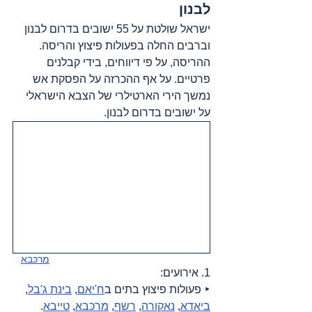
לבנון
ישראל שולטת על 55 ישובים בדרום לבנון 
וברבים החלה בפעולות פיצוץ והריסה. 
ההריסה, על פי דיווחים, בידי קבלנים 
פרטיים. על אף ההכרזה על הפסקת אש 
נמשך הירי הארטילרי של הצבא הישראלי 
על ישובים בדרום לבנון.
מרכּבא
1. אירועים:
‣ פעולות פיצוץ בתים ב
ח'יאם
, 
בינת ג'בל
, 
ביאדא
, 
נאקורה
, 
רשף
, 
מרכּבא
, 
טייבא
.