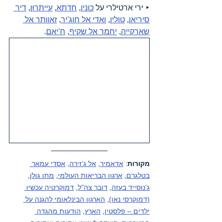
‣ ירי ארטילרי על 
כונין
, 
חדתא
, 
עייתרוּן
, 
דיר 
סיריאן
, 
טולין
, 
ואדי אל חוג'יר
, 
זאוותר אל 
שארקייה
, 
יחמר אל שקיף
, 
ח'יאם
.
מקורות
: 
אדאמיר
, 
אל ג’זירה
, 
אסדי עמאר 
בטלגרם
, 
ארגון הבריאות העולמי
, 
מתן גולן
, 
ג’נוסייד בעזה
, 
דובר צה"ל
, 
דמוקרטיה עכשיו 
(דמוקרסי נאו)
, 
הארגון הבינלאומי להגנה על 
ילדים – פלסטין
, 
הארץ
, 
הודעות מהגדה 