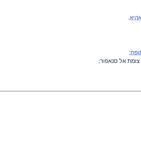
אהיא
.
ופח
;
 צומת אל סנאפור;