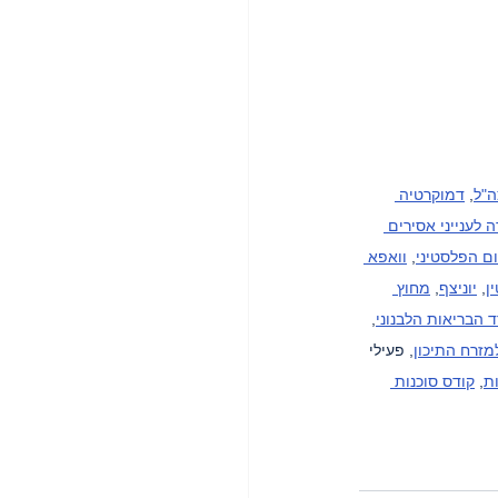
ה"ל
, 
דמוקרטיה 
 לענייני אסירים 
ם הפלסטיני
, 
וואפא 
ן
, 
יוניצף
, 
מחוץ 
 הבריאות הלבנוני
, 
למזרח התיכון
, פעילי 
, 
קודס סוכנות 