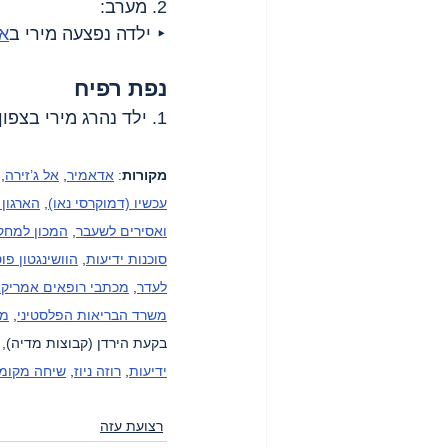
2. מערב:
‣ ילדה נפצעה מירי ב
אל
נפת רפיח
1. ילד נהרג מירי בצפון מערב 
מקורות
: 
אדאמיר
, 
אל ג’זירה
, 
עכשיו (דמוקרסי נאו)
, 
הארגון 
ואסירים לשעבר
, 
המכון למחקר
סוכנות ידיעות
, 
הוושינגטון פו
לעדר
, 
מכתבי רופאים אמריקא
משרד הבריאות הפלסטיני
, 
מש
בקעת הירדן (קבוצות מדיה), פ
ידיעות
, 
רוזה ניוז
, 
שיחה מקומ
רצועת עזה