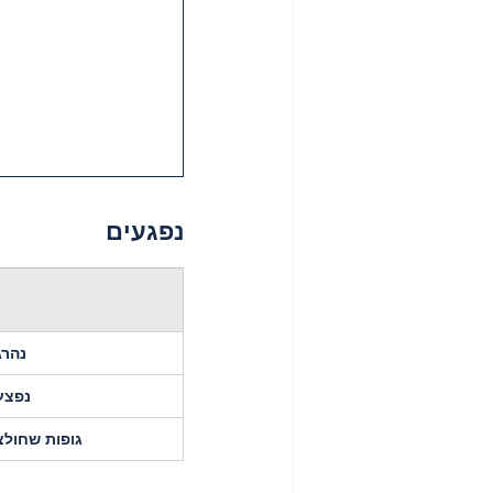
נפגעים
נהרג
נפצע
גופות שחולצ