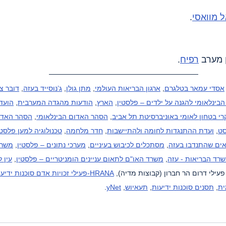
 מוואסי
.
רפיח
.
אסדי עמאר בטלגרם
, 
ארגון הבריאות העולמי
, 
מתן גולן
, 
ג’נוסייד בעזה
, 
דובר צ
הבינלאומי להגנה על ילדים – פלסטין
, 
הארץ
, 
הודעות מהגדה המערבית
, 
הועדה
י בטחון לאומי באוניברסיטת תל אביב
, 
הסהר האדום הבינלאומי
, 
הסהר האדו
סט
, 
ועדת ההתנגדות לחומה ולהתיישבות
, 
חדר מלחמה
, 
טכנולוגיה למען פלסטי
ים שהתנדבו בעזה
, 
מסתכלים לכיבוש בעיניים
, 
מערכי נתונים – פלסטין
, 
משרד
רד הבריאות - עזה
, 
משרד האו"ם לתאום עניינים הומניטריים – פלסטין
, 
עין 
עילי דרום הר חברון (קבוצות מדיה), 
HRANA-פעילי זכויות אדם סוכנות ידיעות
ית
, 
תסנים סוכנות ידיעות
, 
תעאיוש
, 
yNet
.