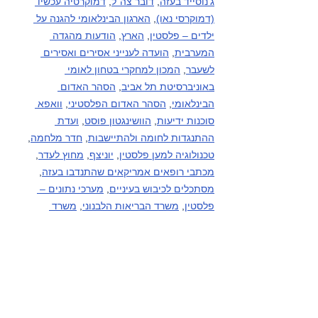
ג’נוסייד בעזה
, 
דובר צה"ל
, 
דמוקרטיה עכשיו 
(דמוקרסי נאו)
, 
הארגון הבינלאומי להגנה על 
ילדים – פלסטין
, 
הארץ
, 
הודעות מהגדה 
המערבית
, 
הועדה לענייני אסירים ואסירים 
לשעבר
, 
המכון למחקרי בטחון לאומי 
באוניברסיטת תל אביב
, 
הסהר האדום 
הבינלאומי
, 
הסהר האדום הפלסטיני
, 
וואפא 
סוכנות ידיעות
, 
הוושינגטון פוסט
, 
ועדת 
ההתנגדות לחומה ולהתיישבות
, 
חדר מלחמה
, 
טכנולוגיה למען פלסטין
, 
יוניצף
, 
מחוץ לעדר
, 
מכתבי רופאים אמריקאים שהתנדבו בעזה
, 
מסתכלים לכיבוש בעיניים
, 
מערכי נתונים – 
פלסטין
, 
משרד הבריאות הלבנוני
, 
משרד 
הבריאות הפלסטיני
, 
משרד הבריאות - עזה
, 
משרד האו"ם לתאום עניינים הומניטריים – 
פלסטין
, 
עין למזרח התיכון
, פעילי בקעת הירדן 
(קבוצות מדיה), פעילי דרום הר חברון (קבוצות 
מדיה), 
HRANA-פעילי זכויות אדם סוכנות 
ידיעות
, 
קודס סוכנות ידיעות
, 
רוזה ניוז
, 
שיחה 