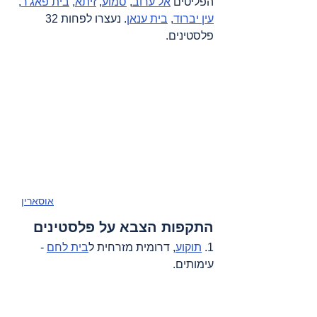
הפליטים 
אל ערוב
, 
סמוע
, 
זיתא
, 
בית פאג'ר
, 
עין יברוד
, 
בית ענאן
. 
נעצרו לפחות 
32 
פלסטינים
.
אוסארין
התקפות הצבא על פלסטינים
1. 
תוקוע
, דרומית מזרחית ל
בית לחם
 - 
עימותים
.