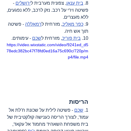
8. 
בית ענאן
, צפונית מערבית ל
ירושלים
 - 
פשיטה וירי על רכב. נזק לרכב
,
 ללא נפגעים, 
ללא מעצרים.
9. 
כפר מאליכ
, מזרחית ל
רמאללה
 - פשיטה 
תוך אש חיה
.
10. 
בית פוריכ
, מזרחית ל
שכם
 - עימותים
.
https://video.wixstatic.com/video/9241ed_d5
78edc382bc47f78fd0ed16a75c690c/720p/m
p4/file.mp4
הריסות
1. 
שכם
 - פשיטה לילית על שכונת ח’לת אל 
עמוד
,
 לצורך הריסה כענישה קולקטיבית של 
בית משפחת השאהיד מחמוד אל עקאד
,