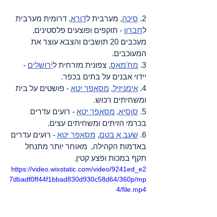
2. 
סיכה
, 
מערבית ל
דורא
, דרומית מערבית 
ל
חברון
 - תוקפים ופוצעים פלסטינים
, 
מעכבים 
20 תושבים והצבא עוצר את 
המעוכבים.
3. 
מח'מאס
, צפונית מזרחית ל
ירושלים
 - 
יידוי אבנים על בתים בכפר
.
4. 
אימניזיל
, 
מסאפר יטא
 - פושטים על בית 
ומשחיתים רכוש
.
5. 
סוסיא
, 
מסאפר יטא
 - רועים עדרים 
בכרמי הזיתים ומשחיתים עצים
.
6. 
שעב א בטם
, 
מסאפר יטא
 - רועים עדרים 
באדמות הקהילה,  מאוחר יותר מתנחל 
תקף במכות ופצע קטין.
https://video.wixstatic.com/video/9241ed_e2
7dbadf0ff44f1bbad830d930c58d64/360p/mp
4/file.mp4