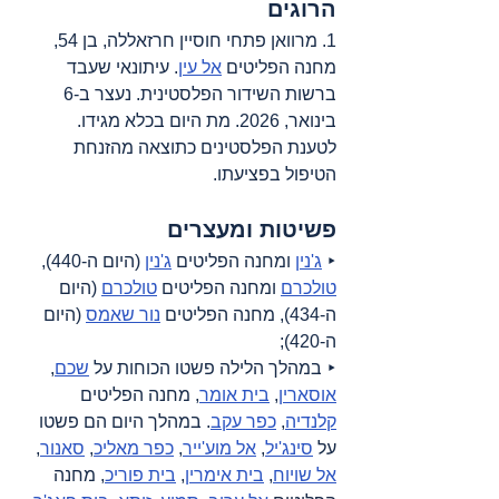
הרוגים
1. מרוואן פתחי חוסיין חרזאללה
,
 בן 54, 
מחנה הפליטים 
אל עין
. 
עיתונאי שעבד 
ברשות השידור הפלסטינית. נעצר ב-
6 
בינואר, 2026.
מת היום בכלא מגידו
. 
לטענת הפלסטינים כתוצאה מהזנחת 
הטיפול בפציעתו.
פשיטות ומעצרים
‣ 
ג'נין
 ומחנה הפליטים 
ג'נין
 (היום ה-440), 
טולכרם
 ומחנה הפליטים 
טולכרם
 (היום 
ה-434), מחנה הפליטים 
נור שאמס
 (היום 
ה-420);
‣ במהלך הלילה פשטו הכוחות על 
שכם
, 
אוסארין
, 
בית אומר
, מחנה הפליטים 
קלנדיה
, 
כפר עקב
. במהלך היום הם פשטו 
על 
סינג'יל
, 
אל מוע'ייר
, 
כפר מאליכ
, 
סאנור
, 
אל שויוח
, 
בית אימרין
, 
בית פוריכ
, מחנה 