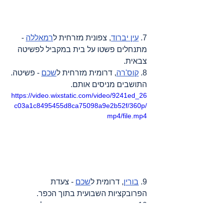
7. 
עין יברוד
, צפונית מזרחית ל
רמאללה
 - 
מתנחלים פשטו על בית במקביל לפשיטה 
צבאית.
8. 
קוס'רה
, דרומית מזרחית ל
שכם
 - פשיטה
. 
התושבים מניסים אותם.
https://video.wixstatic.com/video/9241ed_26
c03a1c8495455d8ca75098a9e2b52f/360p/
mp4/file.mp4
9. 
בורין
, דרומית ל
שכם
 - צעדת 
הפרובקציות השבועית בתוך הכפר
.
10. 
בית אימרין
, צפונית מערבית ל
שכם
 - 
רועים על אדמות פלסטינים סמוך לבתים
.