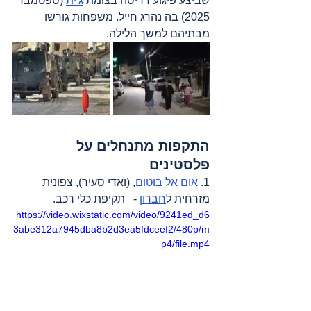
שביצע פיגוע דריסה בצומת 
ג'ית
 (ספטמבר 
2025) בה נהרג חייל. משפחות גורשו 
מבתיהם למשך הלילה.
התקפות מתנחלים על 
פלסטינים
1. 
אום אל בוטום
, (ואדי סעיר), צפונית 
מזרחית ל
חברון
 -   תקיפת כלי רכב
.
https://video.wixstatic.com/video/9241ed_d6
3abe312a7945dba8b2d3ea5fdceef2/480p/m
p4/file.mp4