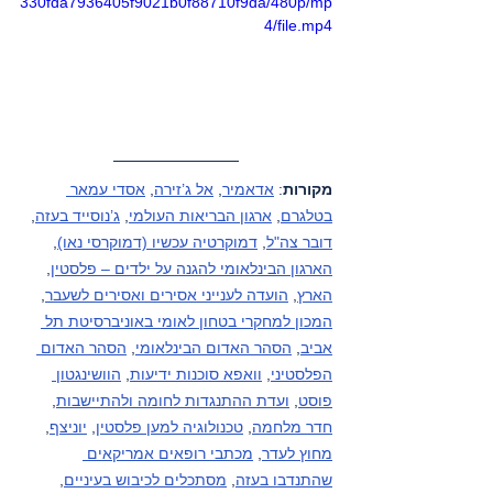
330fda7936405f9021b0f88710f9da/480p/mp
4/file.mp4
מקורות
: 
אדאמיר
, 
אל ג’זירה
, 
אסדי עמאר 
בטלגרם
, 
ארגון הבריאות העולמי
, 
ג’נוסייד בעזה
, 
דובר צה"ל
, 
דמוקרטיה עכשיו (דמוקרסי נאו)
, 
הארגון הבינלאומי להגנה על ילדים – פלסטין
, 
הארץ
, 
הועדה לענייני אסירים ואסירים לשעבר
, 
המכון למחקרי בטחון לאומי באוניברסיטת תל 
אביב
, 
הסהר האדום הבינלאומי
, 
הסהר האדום 
הפלסטיני
, 
וואפא סוכנות ידיעות
, 
הוושינגטון 
פוסט
, 
ועדת ההתנגדות לחומה ולהתיישבות
, 
חדר מלחמה
, 
טכנולוגיה למען פלסטין
, 
יוניצף
, 
מחוץ לעדר
, 
מכתבי רופאים אמריקאים 
שהתנדבו בעזה
, 
מסתכלים לכיבוש בעיניים
, 