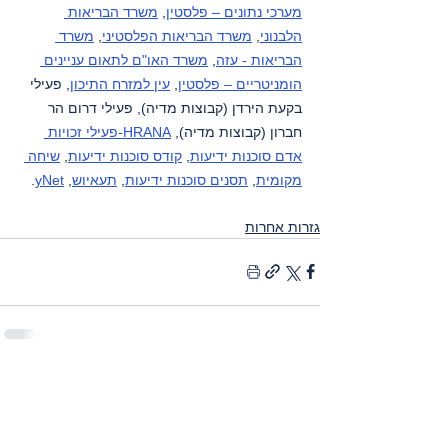
מערכי נתונים – פלסטין
, 
משרד הבריאות 
הלבנוני
, 
משרד הבריאות הפלסטיני
, 
משרד 
הבריאות - עזה
, 
משרד האו"ם לתאום עניינים 
הומניטריים – פלסטין
, 
עין למזרח התיכון
, פעילי 
בקעת הירדן (קבוצות מדיה), פעילי דרום הר 
חברון (קבוצות מדיה), 
HRANA-פעילי זכויות 
אדם סוכנות ידיעות
, 
קודס סוכנות ידיעות
, 
שיחה 
מקומית
, 
תסנים סוכנות ידיעות
, 
תעאיוש
, 
yNet
.
גזרות אחרות