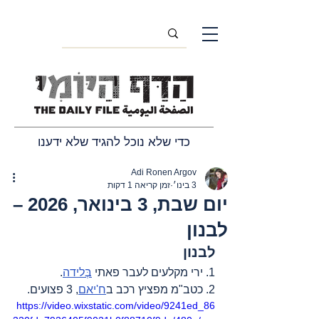
כדי שלא נוכל להגיד שלא ידענו
Adi Ronen Argov
3 בינו׳
זמן קריאה 1 דקות
יום שבת, 3 בינואר, 2026 –
לבנון
לבנון
1. ירי מקלעים לעבר פאתי 
בְּלידה
.
2. כטב"מ מפציץ רכב ב
ח'יאם
, 3 פצועים.
https://video.wixstatic.com/video/9241ed_86