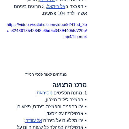
‣ הפצצה ב
אל רימאל
, 3 הרוגים ביניהם 
אשה וילדה ו-10 פצועים.
https://video.wixstatic.com/video/9241ed_3e
ac3243613542848c65d9c343944055/720p/
mp4/file.mp4
מנתחים לאור פנסי הנייד
מרכז הרצועה
1. מחנה הפליטים 
נוסיראת
:
‣ הפצצה לילית מצפון;
‣ ירי רחפנים והפצצת ביה"ס, פצועים;
‣ ארטילריה על מסגד;
‣ ירי מקלעים על ביה"ח 
אל עוודה
;
‣ ארטילריה במהלך כל שעות היום על 