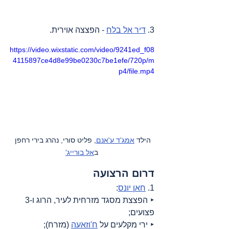
3. 
דיר אל בלח
 - הפצצה אוירית.
https://video.wixstatic.com/video/9241ed_f08
4115897ce4d8e99be0230c7be1efe/720p/m
p4/file.mp4
הילד 
אמג'ד ע'אנם
, פליט סורי, נהרג בירי רחפן 
ב
אל בורייג'
דרום הרצועה
1. 
חאן יונס
: 
‣ הפצצת מסגד מזרחית לעיר, הרוג ו-3 
פצועים;
‣ ירי מקלעים על 
ח'וזאעה
 (מזרח);