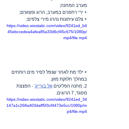
מערב המחנה;
‣ ירי רחפנים במערב, הרוג ופצועים;
‣ צלם עיתונות נהרג מירי צלפים;
https://video.wixstatic.com/video/9241ed_b4
45ebccedea4afea85a33d6cf45c675/1080p/
mp4/file.mp4
‣ ילד מת לאחר שנפל לסיר מים רותחים 
במהלך חלוקת מזון.
2. מחנה הפליטים 
אל בורייג'
 - הפצצת 
מסגד, 7 הרוגים.
https://video.wixstatic.com/video/9241ed_34
147a1c268a403daff5f3cf4473e5cc/1080p/m
p4/file.mp4