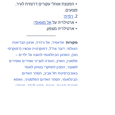
‣ הפצצת אוהלי עקורים דרומית לעיר, 
פצועים.
2. 
רפיח
:
‣ ארטילריה על 
אל מוואסי
;
‣ ארטילריה מצפון.
מקורות
: 
אדאמיר
, 
אל ג’זירה
, 
ארגון הבריאות 
העולמי
, 
דובר צה"ל
, 
דמוקרטיה עכשיו (דמוקרסי 
נאו)
, 
הארגון הבינלאומי להגנה על ילדים – 
פלסטין
, 
הארץ
, 
הועדה לענייני אסירים ואסירים 
לשעבר
, 
המכון למחקרי בטחון לאומי 
באוניברסיטת תל אביב
, 
הסהר האדום 
הבינלאומי
, 
הסהר האדום הפלסטיני
, 
וואפא 
סוכנות ידיעות
, 
יוניצף
, 
מחוץ לעדר
, 
מכתבי 
רופאים אמריקאים שהתנדבו בעזה
, 
מסתכלים 
לכיבוש בעיניים
, 
משרד הבריאות הלבנוני
, 
משרד 
הבריאות הפלסטיני
, 
משרד האו"ם לתאום 
עניינים הומניטריים – פלסטין
, 
עין למזרח התיכון
, 