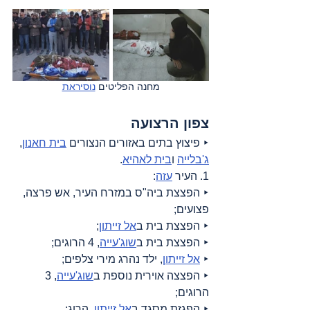
מחנה הפליטים 
נוסיראת
צפון הרצועה
‣ פיצוץ בתים באזורים הנצורים 
בית חאנון
, 
ג'בלייה
 ו
בית לאהיא
.
1. העיר 
עזה
:
‣ הפצצת ביה"ס במזרח העיר, אש פרצה, 
פצועים;
‣ הפצצת בית ב
אל זייתון
;
‣ הפצצת בית ב
שוג'עייה
, 4 הרוגים;
‣ 
אל זייתון
, ילד נהרג מירי צלפים;
‣ הפצצה אוירית נוספת ב
שוג'עייה
, 3 
הרוגים;
‣ הפגזת מסגד ב
אל זייתון
, הרוג;