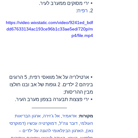
‣ ירי מסוקים ממערב לעיר.
2. 
רפיח
:
https://video.wixstatic.com/video/9241ed_bdf
dd67633134ac193ce96b1c33ae5ed/720p/m
p4/file.mp4
‣ ארטילריה על אל מוואסי רפיח, 5 הרוגים 
ביניהם 2 ילדים. 2 גופות של אב ובנו חולצו 
מבין ההריסות;
‣ ירי פצצות תבערה בצפון מערב העיר.
מקורות
: 
אדאמיר
, 
אל ג’זירה
, 
ארגון הבריאות 
העולמי
, 
דובר צה"ל
, 
דמוקרטיה עכשיו (דמוקרסי 
נאו)
, 
הארגון הבינלאומי להגנה על ילדים – 
פלסטין
, 
הארץ
, 
הועדה לענייני אסירים ואסירים 