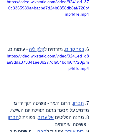
https://video.wixstatic.com/video/9241ed_37
0c3365989a4bacbd7d24b6858db8af/720p/
mp4/file.mp4
6. 
כפר קדום
, מזרחית ל
קלקיליה
 - עימותים.
https://video.wixstatic.com/video/9241ed_d8
ae9dda373341ee8b277dfa54bdfb6f/720p/m
p4/file.mp4
7. 
חברון
, דרום העיר - פשיטה תוך ירי גז 
מדמיע על מסגד בתום תפילת יום השישי.
8. מחנה הפליטים 
אל ערוב
, צפונית ל
חברון
- פשיטה ועימותים.
9. 
בית אומר
, צפונית ל
חברון
 - פשיטה תוך 