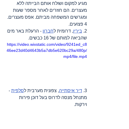
מגיע למקום ושולח אותם הבייתה ללא 
מעצרים. הם חוזרים לאחר מספר שעות 
ומגרשים המשפחה מביתם. אפס מעצרים. 
4 פצועים.
2. 
בירין
, דרומית ל
חברון
 - הרעלת באר מים 
שהביאה למותם של 16 כבשים.
https://video.wixstatic.com/video/9241ed_c8
46ee23d40d4643b5a7db5e620bc29a/480p/
mp4/file.mp4
3. 
דיר איסתייה
, צפונית מערבית ל
סלפית
 - 
מתנחל מנסה לדרוס בעל דוכן פירות 
וירקות.
מקורות
: 
אדאמיר
, 
אל ג’זירה
, 
ארגון הבריאות 
העולמי
, 
דובר צה"ל
, 
דמוקרטיה עכשיו (דמוקרסי 