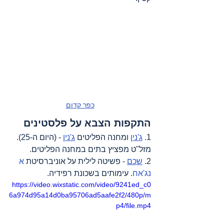
כפר קדום
התקפות הצבא על פלסטינים
1. 
ג'נין
 ומחנה הפליטים 
ג'נין
 - (היום ה-25). 
מזל"ט מפציץ בתים במחנה הפליטים.
2. 
שכם
 - פשיטה לילית על אוניברסיטת 
א 
נג'אח
. עימותים בשכונת רפידיה.
https://video.wixstatic.com/video/9241ed_c0
6a974d95a14d0ba95706ad5aafe2f2/480p/m
p4/file.mp4