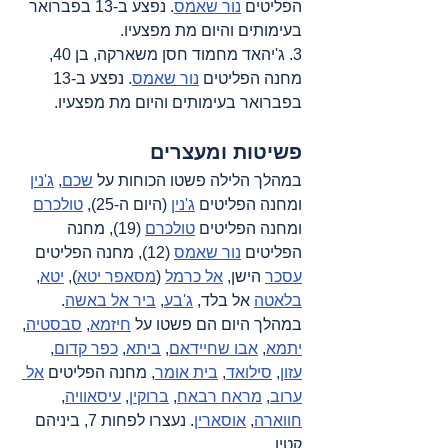
הפליטים 
נור שאמס
. נפצע ב-13 בפברואר 
בעימותים והיום מת מפצעיו.
3. ג'יהאד מחמוד חסן משארקה, בן 40, 
מחנה הפליטים 
נור שאמס
. נפצע ב-13 
בפברואר בעימותים והיום מת מפצעיו.
פשיטות ומעצרים 
במהלך הלילה פשטו הכוחות על 
שכם
, 
ג'נין
ומחנה הפליטים 
ג'נין
 (היום ה-25), 
טולכרם
ומחנה הפליטים 
טולכרם
 (19), מחנה 
הפליטים 
נור שאמס
 (12), מחנה הפליטים 
עסכר
 הישן, 
אל כרמל
 (
מסאפר יטא
), 
יטא
, 
בלאטה
 אל בלד, 
ג'בע
, 
ביר אל באשה
. 
במהלך היום הם פשטו על 
חיזמא
, 
סבסטיה
, 
יתמא
, 
אבו שחיידאם
, 
ביתא
, 
כפר קדום
, 
עזון
, 
סילואד
, 
בית אומר
, מחנה הפליטים 
אל 
ערוב
, 
מראח רבאח
, 
ברוקין
, 
עיסאוויה
, 
חווארה
, 
אוסארין
. נעצרו לפחות 7, ביניהם 
קטין.