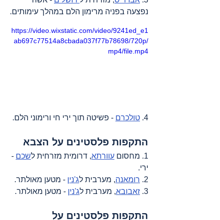
נפצעה בפניה מרימון הלם במהלך עימותים.
https://video.wixstatic.com/video/9241ed_e1
ab697c77514a8cbada037f77b78698/720p/
mp4/file.mp4
4. 
טולכרם
 - פשיטה תוך ירי חי ורימוני הלם.
התקפות פלסטינים על הצבא
1. מחסום 
עוורתא
, דרומית מזרחית ל
שכם
 - 
ירי.
2. 
רומאנה
, מערבית ל
ג'נין
 - מטען מאולתר.
3. 
זאבובא
, מערבית ל
ג'נין
 - מטען מאולתר.
התקפות פלסטינים על 