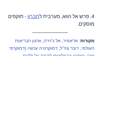
4. פרש אל הווא, מערבית ל
חברון
 - תוקפים 
מוסקים.
מקורות
: 
אדאמיר
, 
אל ג’זירה
, 
ארגון הבריאות 
העולמי
, 
דובר צה"ל
, 
דמוקרטיה עכשיו (דמוקרסי 
נאו)
, 
הארגון הבינלאומי להגנה על ילדים – 
פלסטין
, 
הארץ
, 
הועדה לענייני אסירים ואסירים 
לשעבר
, 
המכון למחקרי בטחון לאומי 
באוניברסיטת תל אביב
, 
הסהר האדום 
הבינלאומי
, 
הסהר האדום הפלסטיני
, 
וואפא 
סוכנות ידיעות
, 
יוניצף
, 
מחוץ לעדר
, 
מכתבי 
רופאים אמריקאים שהתנדבו בעזה
, 
מסתכלים 
לכיבוש בעיניים
, 
משרד הבריאות הלבנוני
, 
משרד 
הבריאות הפלסטיני
, 
משרד האו"ם לתאום 
עניינים הומניטריים – פלסטין
, 
עין למזרח התיכון
, 
פעילי בקעת הירדן (קבוצות מדיה), פעילי דרום 
הר חברון (קבוצות מדיה), 
קודס סוכנות ידיעות
, 