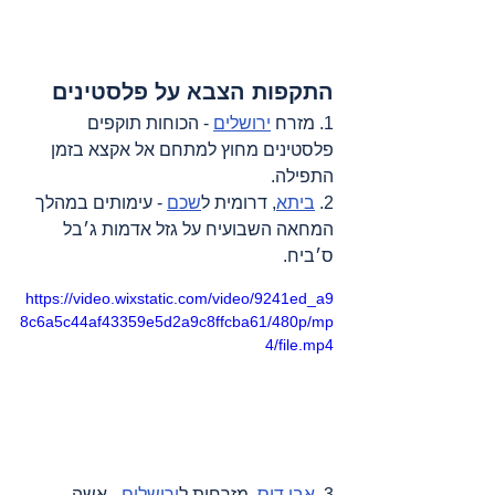
התקפות הצבא על פלסטינים
1. מזרח 
ירושלים
 - הכוחות תוקפים 
פלסטינים מחוץ למתחם אל אקצא בזמן 
התפילה.
2. 
ביתא
, דרומית ל
שכם
 - עימותים במהלך 
המחאה השבועיח על גזל אדמות ג׳בל 
ס׳ביח.
https://video.wixstatic.com/video/9241ed_a9
8c6a5c44af43359e5d2a9c8ffcba61/480p/mp
4/file.mp4
3. 
אבו דיס
, מזרחית ל
ירושלים
 - אשה 