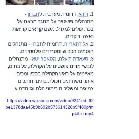
1. 
דורא
, דרומית מערבית ל
חברון
 - 
מתנחלים פושטים על מסגד מראח אל 
בכר, עולים למגדל, משם קןראים קריאות 
נאצה ורוקדים.
2. 
אל דהארייה
, דרומית ל
חברון
 - מתנחלים 
חוסמים הכביש ומטרידים פלסטינים.
3. 
סעאדת ת'עלה
, 
מסאפר יטא
 - מתנחלים 
לובשי מדים פושטים על הקהילה, על בתים, 
מאיימים על ראש הקהילה בסכין ומכים 
אותו. משחיתים תכולת בתים, חותכים 
צמיגים ומשליכים רימוני הלם וגז מדמיע.
https://video.wixstatic.com/video/9241ed_ff2
be1378daa45b9b692b573614320b9/480p/m
p4/file.mp4