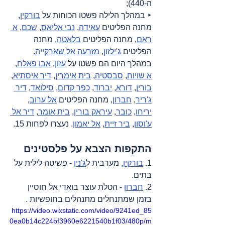
ה-440);
‣ במהלך הלילה פשטו הכוחות על 
בורקין
, 
מחנה הפליטים 
עאידה
, 
נבי אליאס
, 
שכם
, 
א 
ראם
, מחנה הפליטים 
בלאטה
, מחנה 
הפליטים 
ג'ילזון
, 
מזרעה אל שארקייה
. 
במהלך היום הם פשטו על 
עזון
, 
אבו פאלח
, 
א שויוח
, 
סבסטיה
, 
בית אימרין
, 
דיר איסתיא
, 
בורין
, 
דורא
, 
יברוד
, 
כפר קדום
, 
סילואד
, 
דיר 
ג'ריר
, 
חברון
, מחנה הפליטים 
אל ערוב
, 
יריחו
, 
כובר
, 
עיראק בורין
, 
בית אומר
, 
דיר אל 
ע'וסון
, 
ביר זיית
, 
אל יאמון
. נעצרו לפחות 15.
התקפות הצבא על פלסטינים
1. 
בורקין
, מערבית ל
ג'נין
 - פשיטה לילית על 
בתים.
2. 
חברון
 - הטלת עוצר בואדי אל חוסיין 
בזמן שמתנחלים מתנהלים בחופשיות .
https://video.wixstatic.com/video/9241ed_85
0ea0b14c224bf3960e6221540b1f03/480p/m