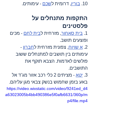
10. 
בורין
, דרומית ל
שכם
 - עימותים.
התקפות מתנחלים על 
פלסטינים
1. 
בית סאחור
, מזרחית ל
בית לחם
 - מכים 
ופוצעים תושב.
2. 
א שויוח
, צפונית מזרחית ל
חברון
 - 
עימותים בין תושבים למתנחלים ששוב 
פולשים לאדמות. הצבא תוקף את 
התושבים.
3. 
יטא
 - מציתים 2 כלי רכב אזור מג’ד אל 
באע בזמן שחמוש בנשק צבאי מגן עליהם.
https://video.wixstatic.com/video/9241ed_d4
a63023005b4bb490386e5f0afb6631/360p/m
p4/file.mp4