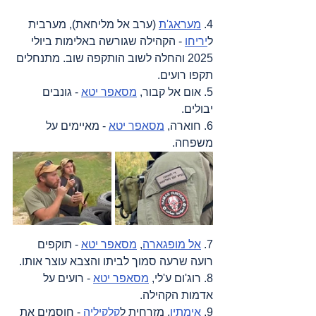
4. 
מעראג'ת
 (ערב אל מליחאת), מערבית 
ל
יריחו
 - הקהילה שגורשה באלימות ביולי 
2025 והחלה לשוב הותקפה שוב. מתנחלים 
תקפו רועים.
5. אום אל קבור, 
מסאפר יטא
 - גונבים 
יבולים.
6. חוארה, 
מסאפר יטא
 - מאיימים על 
משפחה.
7. 
אל מופגארה
, 
מסאפר יטא
 - תוקפים 
רועה שרעה סמוך לביתו והצבא עוצר אותו.
8. רוג'ום ע'לי, 
מסאפר יטא
 - רועים על 
אדמות הקהילה.
9. 
אימתין
, מזרחית ל
קלקיליה
 - חוסמים את 