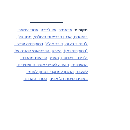
מקורות
: 
אדאמיר
, 
אל ג’זירה
, 
אסדי עמאר 
בטלגרם
, 
ארגון הבריאות העולמי
, 
מתן גולן
, 
ג’נוסייד בעזה
, 
דובר צה"ל
, 
דמוקרטיה עכשיו 
(דמוקרסי נאו)
, 
הארגון הבינלאומי להגנה על 
ילדים – פלסטין
, 
הארץ
, 
הודעות מהגדה 
המערבית
, 
הועדה לענייני אסירים ואסירים 
לשעבר
, 
המכון למחקרי בטחון לאומי 
באוניברסיטת תל אביב
, 
הסהר האדום 
הבינלאומי
, 
הסהר האדום הפלסטיני
, 
וואפא 
סוכנות ידיעות
, 
הוושינגטון פוסט
, 
ועדת 
ההתנגדות לחומה ולהתיישבות
, 
חדר מלחמה
, 
טכנולוגיה למען פלסטין
, 
יוניצף
, 
מחוץ לעדר
, 
מכתבי רופאים אמריקאים שהתנדבו בעזה
, 
מסתכלים לכיבוש בעיניים
, 
מערכי נתונים – 
פלסטין
, 
משרד הבריאות הלבנוני
, 
משרד 